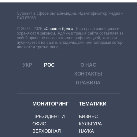
Субъект в сфере онлайн-медиа. Идентификатор медиа –
R40-05063
© 2009—2026
«Слово и Дело»
.
Все права защищены и
охраняются законом. Администрация сайта оставляет за
собой право не соглашаться с информацией, которая
публикуется на сайте, владельцами или авторами которой
являются третьи лица.
УКР
РОС
О НАС
КОНТАКТЫ
ПРАВИЛА
МОНИТОРИНГ
ТЕМАТИКИ
ПРЕЗИДЕНТ И
БИЗНЕС
ОФИС
КУЛЬТУРА
ВЕРХОВНАЯ
НАУКА