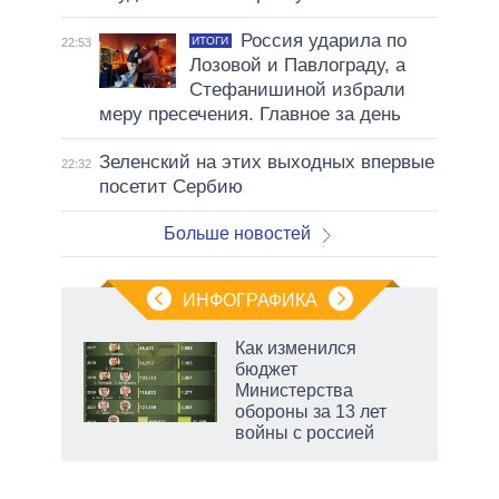
Россия ударила по
ИТОГИ
22:53
Лозовой и Павлограду, а
Стефанишиной избрали
меру пресечения. Главное за день
Зеленский на этих выходных впервые
22:32
посетит Сербию
Больше новостей
ИНФОГРАФИКА
Как изменился
о
бюджет
Министерства
обороны за 13 лет
ic
войны с россией