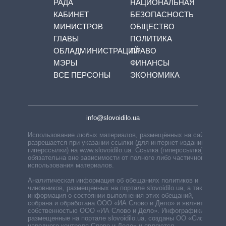
РАДА
НАЦИОНАЛЬНАЯ
КАБИНЕТ
БЕЗОПАСНОСТЬ
МИНИСТРОВ
ОБЩЕСТВО
ГЛАВЫ
ПОЛИТИКА
ОБЛАДМИНИСТРАЦИЙ
ПРАВО
МЭРЫ
ФИНАНСЫ
ВСЕ ПЕРСОНЫ
ЭКОНОМИКА
info@slovoidilo.ua
Использование любых материалов, размещённых на сайте,
разрешается при указании ссылки (для интернет-изданий —
гиперссылки) на www.slovoidilo.ua. Ссылка (гиперссылка)
обязательна вне зависимости от полного либо частичного
использования материалов.
Аналитическая информация об обещаниях политиков и
чиновников, размещенных на портале slovoidilo.ua, а также
информация о состоянии выполнения этих обещаний,
собрана и обработана ООО «ИА Слово и Дело» и является
собственностью ООО «ИА Слово и Дело». Инфографики,
размещенные на портале slovoidilo.ua, созданы ОО «Система
народного контроля Слово и Дело» и являются