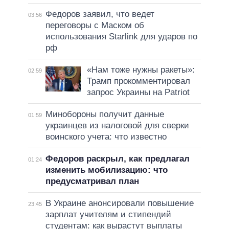
Федоров заявил, что ведет
03:56
переговоры с Маском об
использования Starlink для ударов по
рф
«Нам тоже нужны ракеты»:
02:59
Трамп прокомментировал
запрос Украины на Patriot
Минобороны получит данные
01:59
украинцев из налоговой для сверки
воинского учета: что известно
Федоров раскрыл, как предлагал
01:24
изменить мобилизацию: что
предусматривал план
В Украине анонсировали повышение
23:45
зарплат учителям и стипендий
студентам: как вырастут выплаты