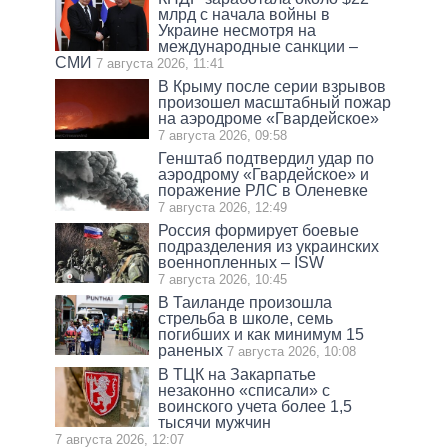
млрд с начала войны в
Украине несмотря на
международные санкции –
СМИ
7 августа 2026, 11:41
В Крыму после серии взрывов
произошел масштабный пожар
на аэродроме «Гвардейское»
7 августа 2026, 09:58
Генштаб подтвердил удар по
аэродрому «Гвардейское» и
поражение РЛС в Оленевке
7 августа 2026, 12:49
Россия формирует боевые
подразделения из украинских
военнопленных – ISW
7 августа 2026, 10:45
В Таиланде произошла
стрельба в школе, семь
погибших и как минимум 15
раненых
7 августа 2026, 10:08
В ТЦК на Закарпатье
незаконно «списали» с
воинского учета более 1,5
тысячи мужчин
7 августа 2026, 12:07