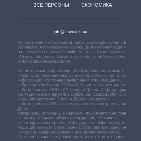
ВСЕ ПЕРСОНЫ
ЭКОНОМИКА
info@slovoidilo.ua
Использование любых материалов, размещённых на сайте,
разрешается при указании ссылки (для интернет-изданий —
гиперссылки) на www.slovoidilo.ua. Ссылка (гиперссылка)
обязательна вне зависимости от полного либо частичного
использования материалов.
Аналитическая информация об обещаниях политиков и
чиновников, размещенных на портале slovoidilo.ua, а также
информация о состоянии выполнения этих обещаний,
собрана и обработана ООО «ИА Слово и Дело» и является
собственностью ООО «ИА Слово и Дело». Инфографики,
размещенные на портале slovoidilo.ua, созданы ОО «Система
народного контроля Слово и Дело» и являются
собственностью ОО «Система народного контроля Слово и
Дело».
Материалы, отмеченные значками, публикуются на правах
рекламы: «Промо», «Новости компаний», «Позиция»,
«Партнерский материал», «Спецпроект», «При поддержке».
Редакция не несет ответственности за факты и оценочные
суждения, обнародованные в рекламных материалах.
Согласно украинскому законодательству ответственность за