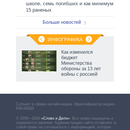
школе, семь погибших и как минимум
15 раненых
Больше новостей
ИНФОГРАФИКА
Как изменился
бюджет
не за
Министерства
асть
обороны за 13 лет
елью
войны с россией
маги
Субъект в сфере онлайн-медиа. Идентификатор медиа –
R40-05063
© 2009—2026
«Слово и Дело»
.
Все права защищены и
охраняются законом. Администрация сайта оставляет за
собой право не соглашаться с информацией, которая