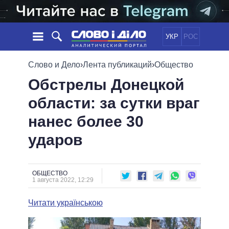
УКР
РОС
НОВОСТИ
Слово и Дело
›
Лента публикаций
›
Общество
Обстрелы Донецкой
ОБЕЩАНИЯ
ЛЕНТА
ПОЛИТИКА
области: за сутки враг
СОБЫТИЯ
ЭКОНОМИКА
ПОЛИТИКИ
нанес более 30
СТАТЬИ
ОБЩЕСТВО
ИНФОГРАФИКА
МНЕНИЯ
МИР
ВСЕ ПОЛИТИКИ
ударов
ОБЗОРЫ
ПРЕЗИДЕНТ И ОФИС
ВИДЕО
ДАЙДЖЕСТЫ
ВЕРХОВНАЯ РАДА
ОБЩЕСТВО
ПОДДЕРЖАТЬ
КАБИНЕТ МИНИСТРОВ
1 августа 2022, 12:29
ГЛАВЫ ОБЛАДМИНИСТРАЦИЙ
СРАВНЕНИЕ ПОЛИТИКОВ
Читати українською
МЭРЫ
ВСЕ ПЕРСОНЫ