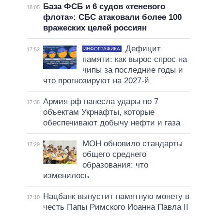
База ФСБ и 6 судов «теневого
18:05
флота»: СБС атаковали более 100
вражеских целей россиян
Дефицит
ИНФОГРАФИКА
17:52
памяти: как вырос спрос на
чипы за последние годы и
что прогнозируют на 2027-й
Армия рф нанесла удары по 7
17:38
объектам Укрнафты, которые
обеспечивают добычу нефти и газа
МОН обновило стандарты
17:29
общего среднего
образования: что
изменилось
Нацбанк выпустит памятную монету в
17:10
честь Папы Римского Иоанна Павла II