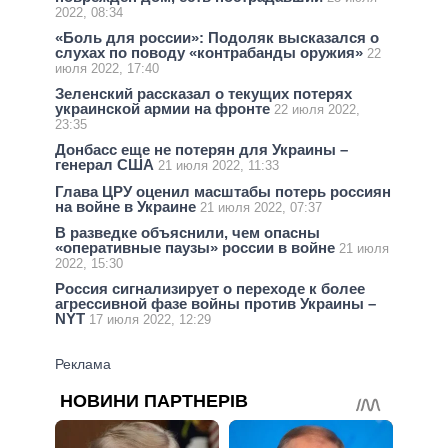
2022, 08:34
«Боль для россии»: Подоляк высказался о
слухах по поводу «контрабанды оружия»
22
июля 2022, 17:40
Зеленский рассказал о текущих потерях
украинской армии на фронте
22 июля 2022,
23:35
Донбасс еще не потерян для Украины –
генерал США
21 июля 2022, 11:33
Глава ЦРУ оценил масштабы потерь россиян
на войне в Украине
21 июля 2022, 07:37
В разведке объяснили, чем опасны
«оперативные паузы» россии в войне
21 июля
2022, 15:30
Россия сигнализирует о переходе к более
агрессивной фазе войны против Украины –
NYT
17 июля 2022, 12:29