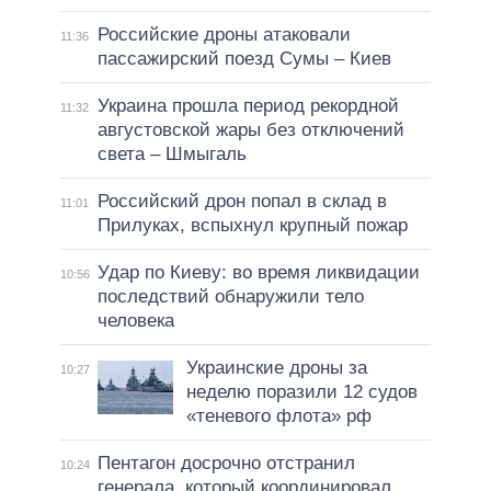
Российские дроны атаковали
11:36
пассажирский поезд Сумы – Киев
Украина прошла период рекордной
11:32
августовской жары без отключений
света – Шмыгаль
Российский дрон попал в склад в
11:01
Прилуках, вспыхнул крупный пожар
Удар по Киеву: во время ликвидации
10:56
последствий обнаружили тело
человека
Украинские дроны за
10:27
неделю поразили 12 судов
«теневого флота» рф
Пентагон досрочно отстранил
10:24
генерала, который координировал