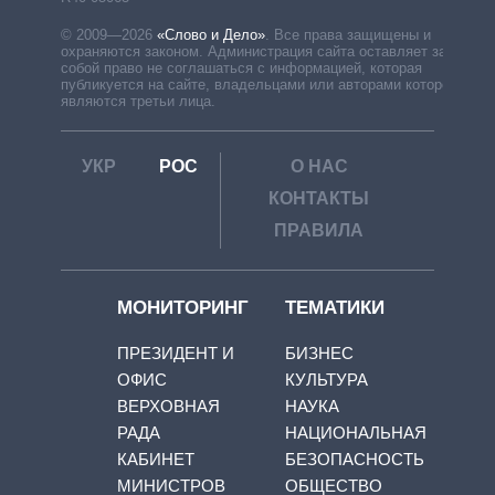
© 2009—2026
«Слово и Дело»
.
Все права защищены и
охраняются законом. Администрация сайта оставляет за
собой право не соглашаться с информацией, которая
публикуется на сайте, владельцами или авторами которой
являются третьи лица.
УКР
РОС
О НАС
КОНТАКТЫ
ПРАВИЛА
МОНИТОРИНГ
ТЕМАТИКИ
ПРЕЗИДЕНТ И
БИЗНЕС
ОФИС
КУЛЬТУРА
ВЕРХОВНАЯ
НАУКА
РАДА
НАЦИОНАЛЬНАЯ
КАБИНЕТ
БЕЗОПАСНОСТЬ
МИНИСТРОВ
ОБЩЕСТВО