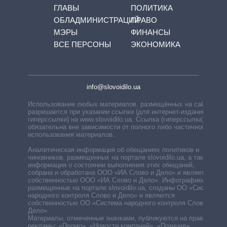
ГЛАВЫ
ПОЛИТИКА
ОБЛАДМИНИСТРАЦИЙ
ПРАВО
МЭРЫ
ФИНАНСЫ
ВСЕ ПЕРСОНЫ
ЭКОНОМИКА
info@slovoidilo.ua
Использование любых материалов, размещённых на сайте,
разрешается при указании ссылки (для интернет-изданий —
гиперссылки) на www.slovoidilo.ua. Ссылка (гиперссылка)
обязательна вне зависимости от полного либо частичного
использования материалов.
Аналитическая информация об обещаниях политиков и
чиновников, размещенных на портале slovoidilo.ua, а также
информация о состоянии выполнения этих обещаний,
собрана и обработана ООО «ИА Слово и Дело» и является
собственностью ООО «ИА Слово и Дело». Инфографики,
размещенные на портале slovoidilo.ua, созданы ОО «Система
народного контроля Слово и Дело» и являются
собственностью ОО «Система народного контроля Слово и
Дело».
Материалы, отмеченные значками, публикуются на правах
рекламы: «Промо», «Новости компаний», «Позиция»,