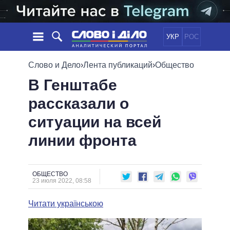
УКР
РОС
НОВОСТИ
Слово и Дело
›
Лента публикаций
›
Общество
В Генштабе
ОБЕЩАНИЯ
ЛЕНТА
ПОЛИТИКА
рассказали о
СОБЫТИЯ
ЭКОНОМИКА
ПОЛИТИКИ
ситуации на всей
СТАТЬИ
ОБЩЕСТВО
ИНФОГРАФИКА
МНЕНИЯ
МИР
ВСЕ ПОЛИТИКИ
линии фронта
ОБЗОРЫ
ПРЕЗИДЕНТ И ОФИС
ВИДЕО
ДАЙДЖЕСТЫ
ВЕРХОВНАЯ РАДА
ОБЩЕСТВО
ПОДДЕРЖАТЬ
КАБИНЕТ МИНИСТРОВ
23 июля 2022, 08:58
ГЛАВЫ ОБЛАДМИНИСТРАЦИЙ
СРАВНЕНИЕ ПОЛИТИКОВ
Читати українською
МЭРЫ
ВСЕ ПЕРСОНЫ