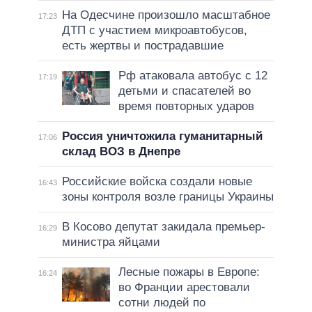
На Одесчине произошло масштабное
17:23
ДТП с участием микроавтобусов,
есть жертвы и пострадавшие
Рф атаковала автобус с 12
17:19
детьми и спасателей во
время повторных ударов
Россия уничтожила гуманитарный
17:06
склад ВОЗ в Днепре
Российские войска создали новые
16:43
зоны контроля возле границы Украины
В Косово депутат закидала премьер-
16:29
министра яйцами
Лесные пожары в Европе:
16:24
во Франции арестовали
сотни людей по