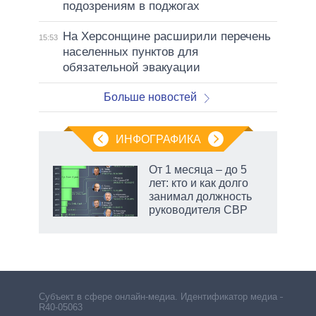
подозрениям в поджогах
На Херсонщине расширили перечень
15:53
населенных пунктов для
обязательной эвакуации
Больше новостей
ИНФОГРАФИКА
 как
От 1 месяца – до 5
чипы
лет: кто и как долго
ды и
занимал должность
т на
руководителя СВР
рф
Субъект в сфере онлайн-медиа. Идентификатор медиа –
R40-05063