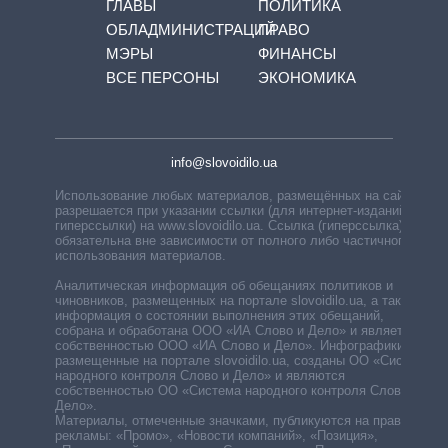
ГЛАВЫ
ПОЛИТИКА
ОБЛАДМИНИСТРАЦИЙ
ПРАВО
МЭРЫ
ФИНАНСЫ
ВСЕ ПЕРСОНЫ
ЭКОНОМИКА
info@slovoidilo.ua
Использование любых материалов, размещённых на сайте,
разрешается при указании ссылки (для интернет-изданий —
гиперссылки) на www.slovoidilo.ua. Ссылка (гиперссылка)
обязательна вне зависимости от полного либо частичного
использования материалов.
Аналитическая информация об обещаниях политиков и
чиновников, размещенных на портале slovoidilo.ua, а также
информация о состоянии выполнения этих обещаний,
собрана и обработана ООО «ИА Слово и Дело» и является
собственностью ООО «ИА Слово и Дело». Инфографики,
размещенные на портале slovoidilo.ua, созданы ОО «Система
народного контроля Слово и Дело» и являются
собственностью ОО «Система народного контроля Слово и
Дело».
Материалы, отмеченные значками, публикуются на правах
рекламы: «Промо», «Новости компаний», «Позиция»,