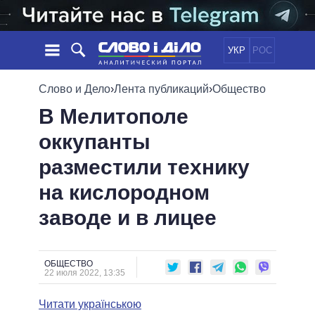
УКР
РОС
НОВОСТИ
Слово и Дело
›
Лента публикаций
›
Общество
В Мелитополе
ОБЕЩАНИЯ
ЛЕНТА
ПОЛИТИКА
оккупанты
СОБЫТИЯ
ЭКОНОМИКА
ПОЛИТИКИ
разместили технику
СТАТЬИ
ОБЩЕСТВО
ИНФОГРАФИКА
МНЕНИЯ
МИР
ВСЕ ПОЛИТИКИ
на кислородном
ОБЗОРЫ
ПРЕЗИДЕНТ И ОФИС
заводе и в лицее
ВИДЕО
ДАЙДЖЕСТЫ
ВЕРХОВНАЯ РАДА
ПОДДЕРЖАТЬ
КАБИНЕТ МИНИСТРОВ
ГЛАВЫ ОБЛАДМИНИСТРАЦИЙ
ОБЩЕСТВО
СРАВНЕНИЕ ПОЛИТИКОВ
22 июля 2022, 13:35
МЭРЫ
Читати українською
ВСЕ ПЕРСОНЫ