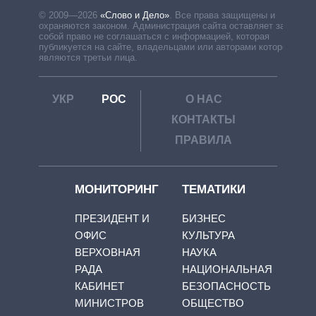
© 2009—2026
«Слово и Дело»
.
Все права защищены и
охраняются законом. Администрация сайта оставляет за
собой право не соглашаться с информацией, которая
публикуется на сайте, владельцами или авторами которой
являются третьи лица.
УКР
РОС
О НАС
КОНТАКТЫ
ПРАВИЛА
МОНИТОРИНГ
ТЕМАТИКИ
ПРЕЗИДЕНТ И
БИЗНЕС
ОФИС
КУЛЬТУРА
ВЕРХОВНАЯ
НАУКА
РАДА
НАЦИОНАЛЬНАЯ
КАБИНЕТ
БЕЗОПАСНОСТЬ
МИНИСТРОВ
ОБЩЕСТВО