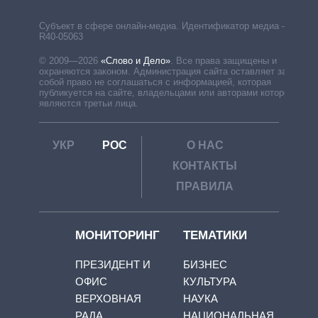
Субъект в сфере онлайн-медиа. Идентификатор медиа –
R40-05063
© 2009—2026
«Слово и Дело»
.
Все права защищены и
охраняются законом. Администрация сайта оставляет за
собой право не соглашаться с информацией, которая
публикуется на сайте, владельцами или авторами которой
являются третьи лица.
УКР
РОС
О НАС
КОНТАКТЫ
ПРАВИЛА
МОНИТОРИНГ
ТЕМАТИКИ
ПРЕЗИДЕНТ И
БИЗНЕС
ОФИС
КУЛЬТУРА
ВЕРХОВНАЯ
НАУКА
РАДА
НАЦИОНАЛЬНАЯ