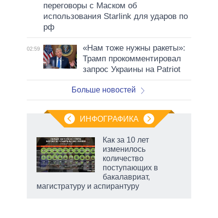
переговоры с Маском об
использования Starlink для ударов по
рф
«Нам тоже нужны ракеты»:
02:59
Трамп прокомментировал
запрос Украины на Patriot
Больше новостей
ИНФОГРАФИКА
рифы
Как за 10 лет
у в
изменилось
 на
количество
поступающих в
бакалавриат,
магистратуру и аспирантуру