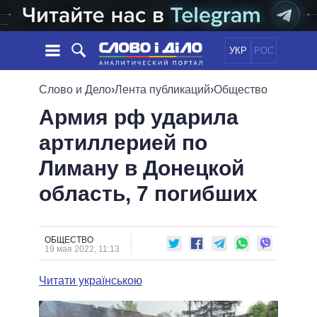
УКР
РОС
НОВОСТИ
Слово и Дело
›
Лента публикаций
›
Общество
Армия рф ударила
ОБЕЩАНИЯ
ЛЕНТА
ПОЛИТИКА
артиллерией по
СОБЫТИЯ
ЭКОНОМИКА
ПОЛИТИКИ
Лиману в Донецкой
СТАТЬИ
ОБЩЕСТВО
ИНФОГРАФИКА
МНЕНИЯ
МИР
ВСЕ ПОЛИТИКИ
область, 7 погибших
ОБЗОРЫ
ПРЕЗИДЕНТ И ОФИС
ВИДЕО
ДАЙДЖЕСТЫ
ВЕРХОВНАЯ РАДА
ОБЩЕСТВО
ПОДДЕРЖАТЬ
КАБИНЕТ МИНИСТРОВ
19 мая 2022, 11:13
ГЛАВЫ ОБЛАДМИНИСТРАЦИЙ
СРАВНЕНИЕ ПОЛИТИКОВ
Читати українською
МЭРЫ
ВСЕ ПЕРСОНЫ