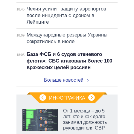
Чехия усилит защиту аэропортов
18:45
после инцидента с дроном в
Лейпциге
Международные резервы Украины
18:09
сократились в июле
База ФСБ и 6 судов «теневого
18:05
флота»: СБС атаковали более 100
вражеских целей россиян
Больше новостей
ИНФОГРАФИКА
еля
От 1 месяца – до 5
лет: кто и как долго
занимал должность
руководителя СВР