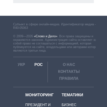
рф
Субъект в сфере онлайн-медиа. Идентификатор медиа –
R40-05063
© 2009—2026
«Слово и Дело»
.
Все права защищены и
охраняются законом. Администрация сайта оставляет за
собой право не соглашаться с информацией, которая
публикуется на сайте, владельцами или авторами которой
являются третьи лица.
УКР
РОС
О НАС
КОНТАКТЫ
ПРАВИЛА
МОНИТОРИНГ
ТЕМАТИКИ
ПРЕЗИДЕНТ И
БИЗНЕС