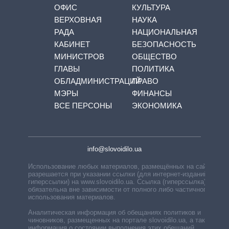
ОФИС
КУЛЬТУРА
ВЕРХОВНАЯ
НАУКА
РАДА
НАЦИОНАЛЬНАЯ
КАБИНЕТ
БЕЗОПАСНОСТЬ
МИНИСТРОВ
ОБЩЕСТВО
ГЛАВЫ
ПОЛИТИКА
ОБЛАДМИНИСТРАЦИЙ
ПРАВО
МЭРЫ
ФИНАНСЫ
ВСЕ ПЕРСОНЫ
ЭКОНОМИКА
info@slovoidilo.ua
Использование любых материалов, размещённых на сайте,
разрешается при указании ссылки (для интернет-изданий —
гиперссылки) на www.slovoidilo.ua. Ссылка (гиперссылка)
обязательна вне зависимости от полного либо частичного
использования материалов.
Аналитическая информация об обещаниях политиков и
чиновников, размещенных на портале slovoidilo.ua, а также
информация о состоянии выполнения этих обещаний,