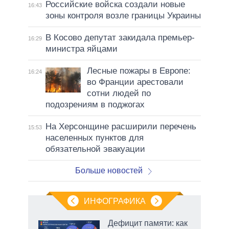
Российские войска создали новые
16:43
зоны контроля возле границы Украины
В Косово депутат закидала премьер-
16:29
министра яйцами
Лесные пожары в Европе:
16:24
во Франции арестовали
сотни людей по
подозрениям в поджогах
На Херсонщине расширили перечень
15:53
населенных пунктов для
обязательной эвакуации
Больше новостей
ИНФОГРАФИКА
еля
Дефицит памяти: как