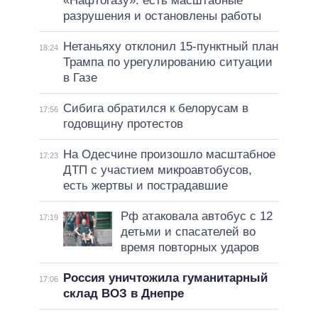
«Нафтогазу»: есть масштабные
разрушения и остановлены работы
Нетаньяху отклонил 15-пунктный план
18:24
Трампа по урегулированию ситуации
в Газе
Сибига обратился к белорусам в
17:56
годовщину протестов
На Одесчине произошло масштабное
17:23
ДТП с участием микроавтобусов,
есть жертвы и пострадавшие
Рф атаковала автобус с 12
17:19
детьми и спасателей во
время повторных ударов
Россия уничтожила гуманитарный
17:06
склад ВОЗ в Днепре