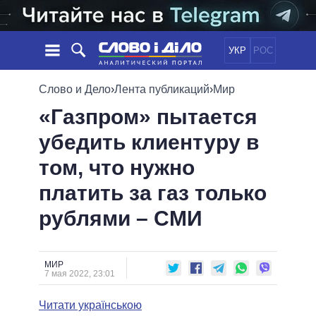
УКР
РОС
НОВОСТИ
Слово и Дело
›
Лента публикаций
›
Мир
«Газпром» пытается
ОБЕЩАНИЯ
ЛЕНТА
ПОЛИТИКА
убедить клиентуру в
СОБЫТИЯ
ЭКОНОМИКА
ПОЛИТИКИ
том, что нужно
СТАТЬИ
ОБЩЕСТВО
ИНФОГРАФИКА
МНЕНИЯ
МИР
ВСЕ ПОЛИТИКИ
платить за газ только
ОБЗОРЫ
ПРЕЗИДЕНТ И ОФИС
рублями – СМИ
ВИДЕО
ДАЙДЖЕСТЫ
ВЕРХОВНАЯ РАДА
ПОДДЕРЖАТЬ
КАБИНЕТ МИНИСТРОВ
ГЛАВЫ ОБЛАДМИНИСТРАЦИЙ
МИР
СРАВНЕНИЕ ПОЛИТИКОВ
7 мая 2022, 23:01
МЭРЫ
Читати українською
ВСЕ ПЕРСОНЫ