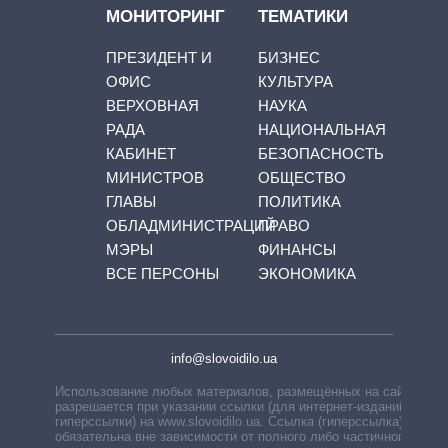
МОНИТОРИНГ
ТЕМАТИКИ
ПРЕЗИДЕНТ И
БИЗНЕС
ОФИС
КУЛЬТУРА
ВЕРХОВНАЯ
НАУКА
РАДА
НАЦИОНАЛЬНАЯ
КАБИНЕТ
БЕЗОПАСНОСТЬ
МИНИСТРОВ
ОБЩЕСТВО
ГЛАВЫ
ПОЛИТИКА
ОБЛАДМИНИСТРАЦИЙ
ПРАВО
МЭРЫ
ФИНАНСЫ
ВСЕ ПЕРСОНЫ
ЭКОНОМИКА
info@slovoidilo.ua
Использование любых материалов, размещённых на сайте,
разрешается при указании ссылки (для интернет-изданий —
гиперссылки) на www.slovoidilo.ua. Ссылка (гиперссылка)
обязательна вне зависимости от полного либо частичного