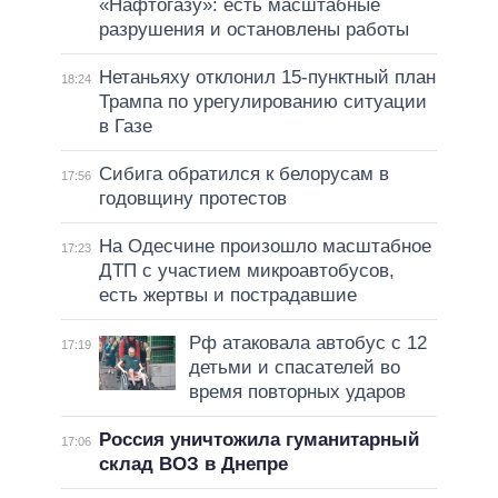
«Нафтогазу»: есть масштабные
разрушения и остановлены работы
Нетаньяху отклонил 15-пунктный план
18:24
Трампа по урегулированию ситуации
в Газе
Сибига обратился к белорусам в
17:56
годовщину протестов
На Одесчине произошло масштабное
17:23
ДТП с участием микроавтобусов,
есть жертвы и пострадавшие
Рф атаковала автобус с 12
17:19
детьми и спасателей во
время повторных ударов
Россия уничтожила гуманитарный
17:06
склад ВОЗ в Днепре