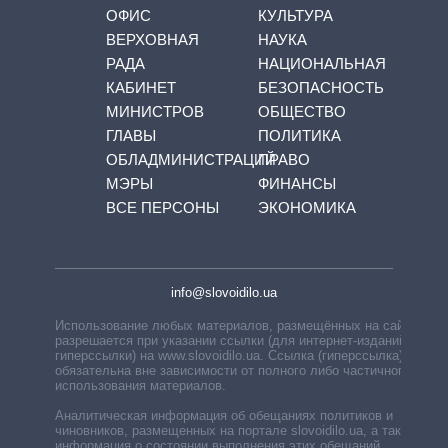
ОФИС
КУЛЬТУРА
ВЕРХОВНАЯ
НАУКА
РАДА
НАЦИОНАЛЬНАЯ
КАБИНЕТ
БЕЗОПАСНОСТЬ
МИНИСТРОВ
ОБЩЕСТВО
ГЛАВЫ
ПОЛИТИКА
ОБЛАДМИНИСТРАЦИЙ
ПРАВО
МЭРЫ
ФИНАНСЫ
ВСЕ ПЕРСОНЫ
ЭКОНОМИКА
info@slovoidilo.ua
Использование любых материалов, размещённых на сайте,
разрешается при указании ссылки (для интернет-изданий —
гиперссылки) на www.slovoidilo.ua. Ссылка (гиперссылка)
обязательна вне зависимости от полного либо частичного
использования материалов.
Аналитическая информация об обещаниях политиков и
чиновников, размещенных на портале slovoidilo.ua, а также
информация о состоянии выполнения этих обещаний,