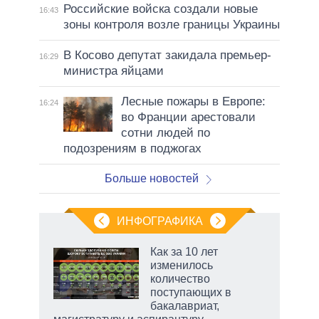
Российские войска создали новые
16:43
зоны контроля возле границы Украины
В Косово депутат закидала премьер-
16:29
министра яйцами
Лесные пожары в Европе:
16:24
во Франции арестовали
сотни людей по
подозрениям в поджогах
Больше новостей
ИНФОГРАФИКА
еля
Как за 10 лет
изменилось
количество
поступающих в
бакалавриат,