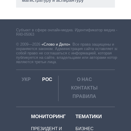
магистратуру и аспирантуру
рф
Субъект в сфере онлайн-медиа. Идентификатор медиа –
R40-05063
© 2009—2026
«Слово и Дело»
.
Все права защищены и
охраняются законом. Администрация сайта оставляет за
собой право не соглашаться с информацией, которая
публикуется на сайте, владельцами или авторами которой
являются третьи лица.
УКР
РОС
О НАС
КОНТАКТЫ
ПРАВИЛА
МОНИТОРИНГ
ТЕМАТИКИ
ПРЕЗИДЕНТ И
БИЗНЕС