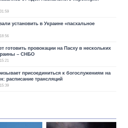
01:59
али установить в Украине «пасхальное
18:56
т готовить провокации на Пасху в нескольких
краины – СНБО
15:21
ризывает присоединиться к богослужениям на
н: расписание трансляций
15:39