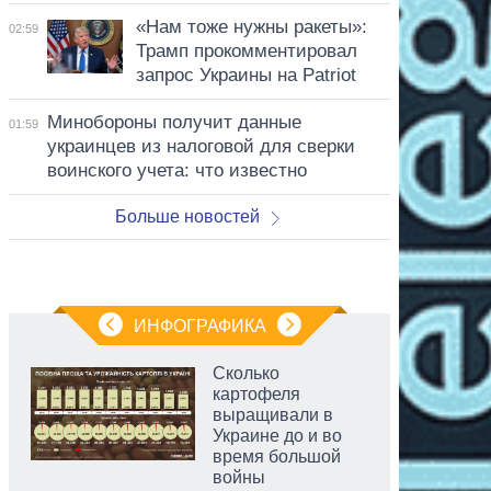
«Нам тоже нужны ракеты»:
02:59
Трамп прокомментировал
запрос Украины на Patriot
Минобороны получит данные
01:59
украинцев из налоговой для сверки
воинского учета: что известно
Больше новостей
ИНФОГРАФИКА
Сколько
картофеля
выращивали в
Украине до и во
время большой
войны