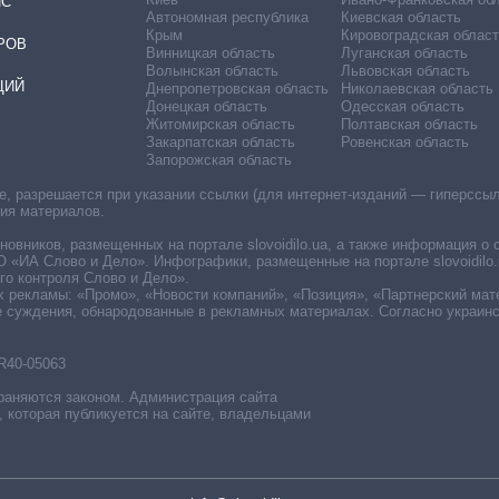
ИС
Автономная республика
Киевская область
Крым
Кировоградская област
РОВ
Винницкая область
Луганская область
Волынская область
Львовская область
ЦИЙ
Днепропетровская область
Николаевская область
Донецкая область
Одесская область
Житомирская область
Полтавская область
Закарпатская область
Ровенская область
Запорожская область
 разрешается при указании ссылки (для интернет-изданий — гиперссылки
ния материалов.
овников, размещенных на портале slovoidilo.ua, а также информация о 
«ИА Слово и Дело». Инфографики, размещенные на портале slovoidilo.
о контроля Слово и Дело».
х рекламы: «Промо», «Новости компаний», «Позиция», «Партнерский мат
е суждения, обнародованные в рекламных материалах. Согласно украин
R40-05063
раняются законом. Администрация сайта
, которая публикуется на сайте, владельцами