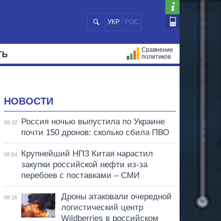
УКР
РОС
Сравнение
ТЬ
политиков
СТРАЦИЙ
МЭРЫ
ВСЕ ПЕРСОНЫ
НОВОСТИ
Россия ночью выпустила по Украине
09:32
почти 150 дронов: сколько сбила ПВО
Крупнейший НПЗ Китая нарастил
08:54
закупки российской нефти из-за
перебоев с поставками – СМИ
Дроны атаковали очередной
08:16
логистический центр
Wildberries в российском