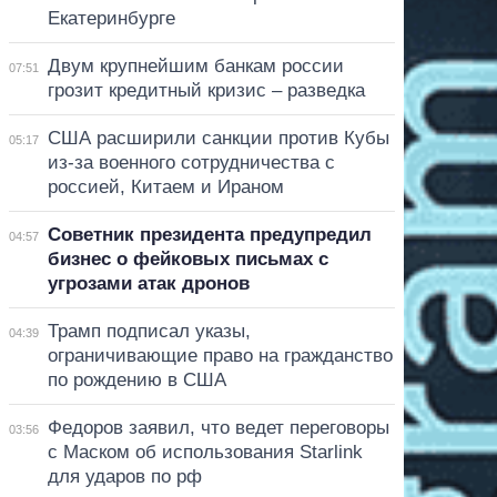
Екатеринбурге
Двум крупнейшим банкам россии
07:51
грозит кредитный кризис – разведка
США расширили санкции против Кубы
05:17
из-за военного сотрудничества с
россией, Китаем и Ираном
Советник президента предупредил
04:57
бизнес о фейковых письмах с
угрозами атак дронов
Трамп подписал указы,
04:39
ограничивающие право на гражданство
по рождению в США
Федоров заявил, что ведет переговоры
03:56
с Маском об использования Starlink
для ударов по рф