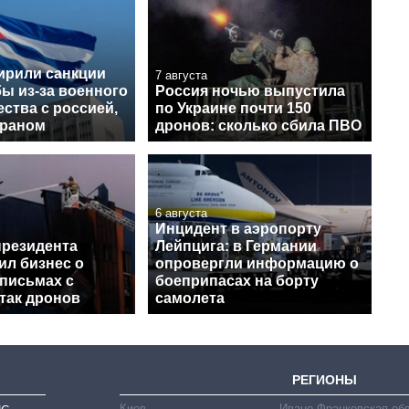
рили санкции
7 августа
ы из-за военного
Россия ночью выпустила
ства с россией,
по Украине почти 150
Ираном
дронов: сколько сбила ПВО
6 августа
Инцидент в аэропорту
президента
Лейпцига: в Германии
ил бизнес о
опровергли информацию о
письмах с
боеприпасах на борту
так дронов
самолета
РЕГИОНЫ
Киев
Ивано-Франковская об