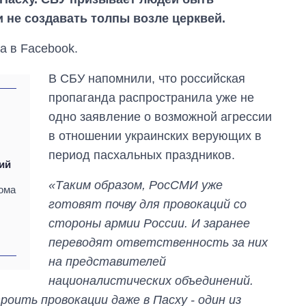
 не создавать толпы возле церквей.
а в Facebook.
В СБУ напомнили, что российская
пропаганда распространила уже не
одно заявление о возможной агрессии
в отношении украинских верующих в
период пасхальных праздников.
ий
«Таким образом, РосСМИ уже
ома
готовят почву для провокаций со
стороны армии России. И заранее
Экономика ИИ-
переводят ответственность за них
гигантов: сколько
стоят и
на представителей
зарабатывают
националистических объединений.
OpenAI и Anthropic
оить провокации даже в Пасху - один из