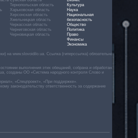
Тернопольская область
Культура
ь
Харьковская область
Наука
Херсонская область
Национальная
Хмельницкая область
безопасность
Черкасская область
Общество
Черниговская область
Политика
Черновицкая область
Право
Финансы
Экономика
) на www.slovoidilo.ua. Ссылка (гиперссылка) обязательна
состоянии выполнения этих обещаний, собрана и обработана
ua, созданы ОО «Система народного контроля Слово и
ериал», «Спецпроект», «При поддержке».
скому законодательству ответственность за содержание