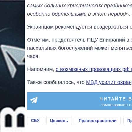
самых больших христианских празднико
особенно бдительными в этот период»,
Украинцам рекомендуется воздержаться о
Отметим, предстоятель ПЦУ Епифаний в 
пасхальных богослужений может меняться
часа.
Напомним,
о возможных провокациях рф 
Также сообщалось, что
МВД усилит охран
ЧИТАЙТЕ 
самое важное о
СБУ
Церковь
Правоохранители
П