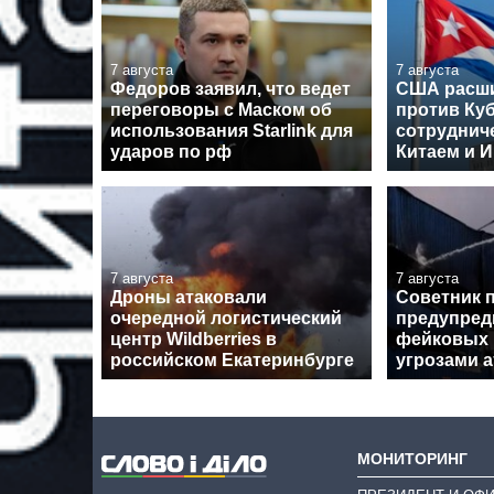
7 августа
7 августа
Федоров заявил, что ведет
США расши
переговоры с Маском об
против Куб
использования Starlink для
сотрудниче
ударов по рф
Китаем и 
7 августа
7 августа
Дроны атаковали
Советник 
очередной логистический
предупред
центр Wildberries в
фейковых 
российском Екатеринбурге
угрозами а
МОНИТОРИНГ