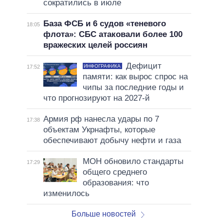
сократились в июле
База ФСБ и 6 судов «теневого
18:05
флота»: СБС атаковали более 100
вражеских целей россиян
Дефицит
ИНФОГРАФИКА
17:52
памяти: как вырос спрос на
чипы за последние годы и
что прогнозируют на 2027-й
Армия рф нанесла удары по 7
17:38
объектам Укрнафты, которые
обеспечивают добычу нефти и газа
МОН обновило стандарты
17:29
общего среднего
образования: что
изменилось
Больше новостей