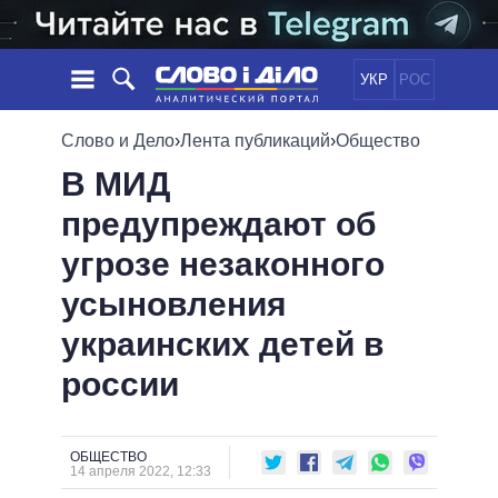
УКР
РОС
НОВОСТИ
Слово и Дело
›
Лента публикаций
›
Общество
В МИД
ОБЕЩАНИЯ
ЛЕНТА
ПОЛИТИКА
предупреждают об
СОБЫТИЯ
ЭКОНОМИКА
ПОЛИТИКИ
угрозе незаконного
СТАТЬИ
ОБЩЕСТВО
ИНФОГРАФИКА
МНЕНИЯ
МИР
ВСЕ ПОЛИТИКИ
усыновления
ОБЗОРЫ
ПРЕЗИДЕНТ И ОФИС
украинских детей в
ВИДЕО
ДАЙДЖЕСТЫ
ВЕРХОВНАЯ РАДА
россии
ПОДДЕРЖАТЬ
КАБИНЕТ МИНИСТРОВ
ГЛАВЫ ОБЛАДМИНИСТРАЦИЙ
СРАВНЕНИЕ ПОЛИТИКОВ
МЭРЫ
ОБЩЕСТВО
14 апреля 2022, 12:33
ВСЕ ПЕРСОНЫ