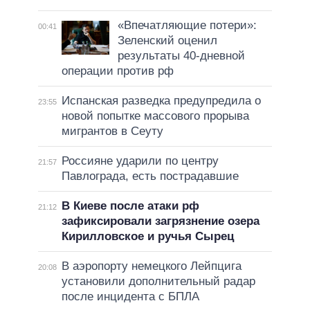
«Впечатляющие потери»:
00:41
Зеленский оценил
результаты 40-дневной
операции против рф
Испанская разведка предупредила о
23:55
новой попытке массового прорыва
мигрантов в Сеуту
Россияне ударили по центру
21:57
Павлограда, есть пострадавшие
В Киеве после атаки рф
21:12
зафиксировали загрязнение озера
Кирилловское и ручья Сырец
В аэропорту немецкого Лейпцига
20:08
установили дополнительный радар
после инцидента с БПЛА