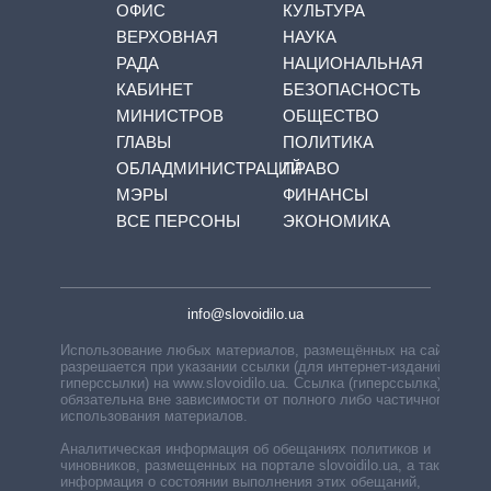
ОФИС
КУЛЬТУРА
ВЕРХОВНАЯ
НАУКА
РАДА
НАЦИОНАЛЬНАЯ
КАБИНЕТ
БЕЗОПАСНОСТЬ
МИНИСТРОВ
ОБЩЕСТВО
ГЛАВЫ
ПОЛИТИКА
ОБЛАДМИНИСТРАЦИЙ
ПРАВО
МЭРЫ
ФИНАНСЫ
ВСЕ ПЕРСОНЫ
ЭКОНОМИКА
info@slovoidilo.ua
Использование любых материалов, размещённых на сайте,
разрешается при указании ссылки (для интернет-изданий —
гиперссылки) на www.slovoidilo.ua. Ссылка (гиперссылка)
обязательна вне зависимости от полного либо частичного
использования материалов.
Аналитическая информация об обещаниях политиков и
чиновников, размещенных на портале slovoidilo.ua, а также
информация о состоянии выполнения этих обещаний,