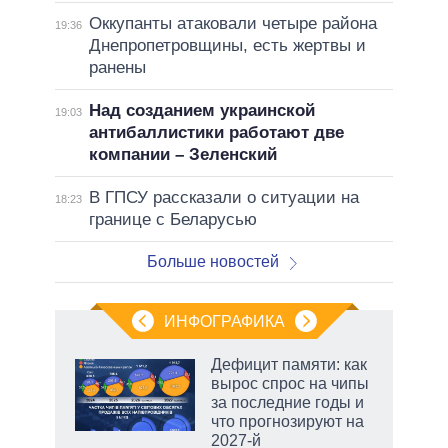
Оккупанты атаковали четыре района
19:36
Днепропетровщины, есть жертвы и
ранены
Над созданием украинской
19:03
антибаллистики работают две
компании – Зеленский
В ГПСУ рассказали о ситуации на
18:23
границе с Беларусью
Больше новостей
ИНФОГРАФИКА
Дефицит памяти: как
вырос спрос на чипы
за последние годы и
ет
что прогнозируют на
2027-й