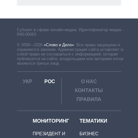
Субъект в сфере онлайн-медиа. Идентификатор медиа –
R40-05063
© 2009—2026
«Слово и Дело»
.
Все права защищены и
охраняются законом. Администрация сайта оставляет за
собой право не соглашаться с информацией, которая
публикуется на сайте, владельцами или авторами которой
являются третьи лица.
УКР
РОС
О НАС
КОНТАКТЫ
ПРАВИЛА
МОНИТОРИНГ
ТЕМАТИКИ
ПРЕЗИДЕНТ И
БИЗНЕС