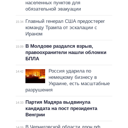
населенных пунктов для
обязательной эвакуации
Главный генерал США предостерег
15:34
команду Трампа от эскалации с
Ираном
В Молдове раздался взрыв,
15:09
правоохранители нашли обломки
БПЛА
Россия ударила по
14:42
немецкому бизнесу в
Украине, есть масштабные
разрушения
Партия Мадяра выдвинула
14:33
кандидата на пост президента
Венгрии
В Черниговской области дрон рф
14:09