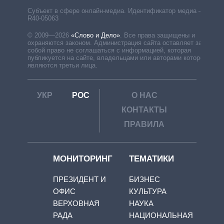
Субъект в сфере онлайн-медиа. Идентификатор медиа –
R40-05063
© 2009—2026
«Слово и Дело»
.
Все права защищены и
охраняются законом. Администрация сайта оставляет за
собой право не соглашаться с информацией, которая
публикуется на сайте, владельцами или авторами которой
являются третьи лица.
УКР
РОС
О НАС
КОНТАКТЫ
ПРАВИЛА
МОНИТОРИНГ
ТЕМАТИКИ
ПРЕЗИДЕНТ И
БИЗНЕС
ОФИС
КУЛЬТУРА
ВЕРХОВНАЯ
НАУКА
РАДА
НАЦИОНАЛЬНАЯ