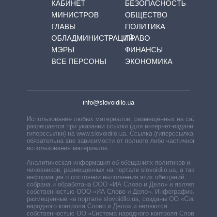
КАБИНЕТ
БЕЗОПАСНОСТЬ
МИНИСТРОВ
ОБЩЕСТВО
ГЛАВЫ
ПОЛИТИКА
ОБЛАДМИНИСТРАЦИЙ
ПРАВО
МЭРЫ
ФИНАНСЫ
ВСЕ ПЕРСОНЫ
ЭКОНОМИКА
info@slovoidilo.ua
Использование любых материалов, размещённых на сайте,
разрешается при указании ссылки (для интернет-изданий —
гиперссылки) на www.slovoidilo.ua. Ссылка (гиперссылка)
обязательна вне зависимости от полного либо частичного
использования материалов.
Аналитическая информация об обещаниях политиков и
чиновников, размещенных на портале slovoidilo.ua, а также
информация о состоянии выполнения этих обещаний,
собрана и обработана ООО «ИА Слово и Дело» и является
собственностью ООО «ИА Слово и Дело». Инфографики,
размещенные на портале slovoidilo.ua, созданы ОО «Система
народного контроля Слово и Дело» и являются
собственностью ОО «Система народного контроля Слово и