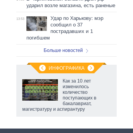
ударил возле магазина, есть раненые
Удар по Харькову: мэр
13:53
сообщил о 37
пострадавших и 1
погибшем
Больше новостей
ИНФОГРАФИКА
Как за 10 лет
изменилось
не за
количество
асть
поступающих в
елью
бакалавриат,
магистратуру и аспирантуру