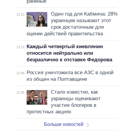
раненые
Один год для Кабмина: 28%
12:21
украинцев называют этот
срок достаточным для
оценки действий правительства
Каждый четвертый киевлянин
12:12
относится нейтрально или
безразлично к отставке Федорова
Россия уничтожила все АЗС в одной
12:06
из общин на Полтавщине
Стало известно, как
11:39
украинцы оценивают
участие блогеров в
протестных акциях
Больше новостей