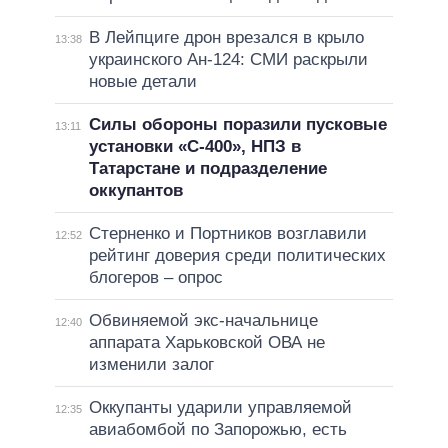
В Лейпциге дрон врезался в крыло
13:38
украинского Ан-124: СМИ раскрыли
новые детали
Силы обороны поразили пусковые
13:11
установки «С-400», НПЗ в
Татарстане и подразделение
оккупантов
Стерненко и Портников возглавили
12:52
рейтинг доверия среди политических
блогеров – опрос
Обвиняемой экс-начальнице
12:40
аппарата Харьковской ОВА не
изменили залог
Оккупанты ударили управляемой
12:35
авиабомбой по Запорожью, есть