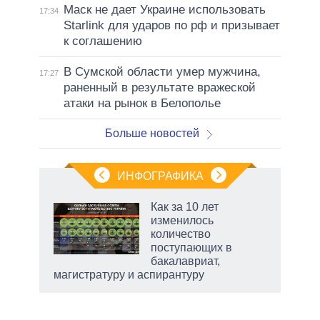
Маск не дает Украине использовать
17:34
Starlink для ударов по рф и призывает
к соглашению
В Сумской области умер мужчина,
17:27
раненный в результате вражеской
атаки на рынок в Белополье
Больше новостей
ИНФОГРАФИКА
 как
Как за 10 лет
чипы
изменилось
ды и
количество
т на
поступающих в
бакалавриат,
магистратуру и аспирантуру