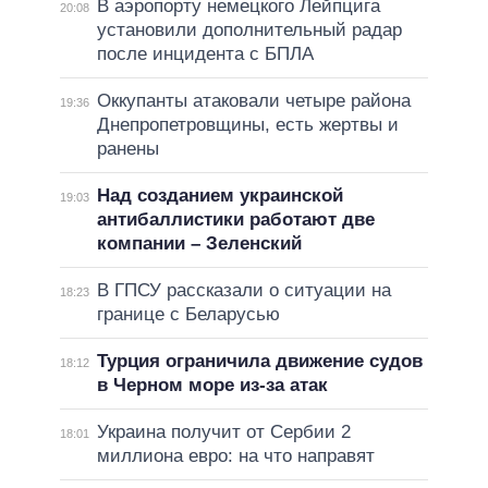
В аэропорту немецкого Лейпцига
20:08
установили дополнительный радар
после инцидента с БПЛА
Оккупанты атаковали четыре района
19:36
Днепропетровщины, есть жертвы и
ранены
Над созданием украинской
19:03
антибаллистики работают две
компании – Зеленский
В ГПСУ рассказали о ситуации на
18:23
границе с Беларусью
Турция ограничила движение судов
18:12
в Черном море из-за атак
Украина получит от Сербии 2
18:01
миллиона евро: на что направят