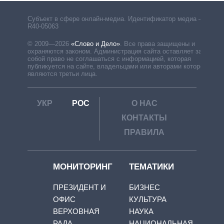
Субъект в сфере онлайн-медиа. Идентификатор медиа –
R40-05063
© 2009—2026
«Слово и Дело»
.
Все права защищены и
охраняются законом. Администрация сайта оставляет за
собой право не соглашаться с информацией, которая
публикуется на сайте, владельцами или авторами которой
являются третьи лица.
УКР
РОС
О НАС
КОНТАКТЫ
ПРАВИЛА
МОНИТОРИНГ
ТЕМАТИКИ
ПРЕЗИДЕНТ И
БИЗНЕС
ОФИС
КУЛЬТУРА
ВЕРХОВНАЯ
НАУКА
РАДА
НАЦИОНАЛЬНАЯ