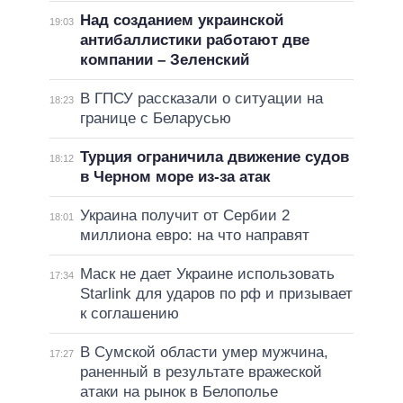
Над созданием украинской
19:03
антибаллистики работают две
компании – Зеленский
В ГПСУ рассказали о ситуации на
18:23
границе с Беларусью
Турция ограничила движение судов
18:12
в Черном море из-за атак
Украина получит от Сербии 2
18:01
миллиона евро: на что направят
Маск не дает Украине использовать
17:34
Starlink для ударов по рф и призывает
к соглашению
В Сумской области умер мужчина,
17:27
раненный в результате вражеской
атаки на рынок в Белополье