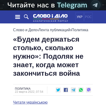
УКР
РОС
НОВОСТИ
Слово и Дело
›
Лента публикаций
›
Политика
«Будем держаться
ОБЕЩАНИЯ
ЛЕНТА
ПОЛИТИКА
столько, сколько
СОБЫТИЯ
ЭКОНОМИКА
ПОЛИТИКИ
нужно»: Подоляк не
СТАТЬИ
ОБЩЕСТВО
ИНФОГРАФИКА
МНЕНИЯ
МИР
ВСЕ ПОЛИТИКИ
знает, когда может
ОБЗОРЫ
ПРЕЗИДЕНТ И ОФИС
закончиться война
ВИДЕО
ДАЙДЖЕСТЫ
ВЕРХОВНАЯ РАДА
ПОДДЕРЖАТЬ
КАБИНЕТ МИНИСТРОВ
ГЛАВЫ ОБЛАДМИНИСТРАЦИЙ
ПОЛИТИКА
СРАВНЕНИЕ ПОЛИТИКОВ
22 марта 2022, 07:54
МЭРЫ
Читати українською
ВСЕ ПЕРСОНЫ