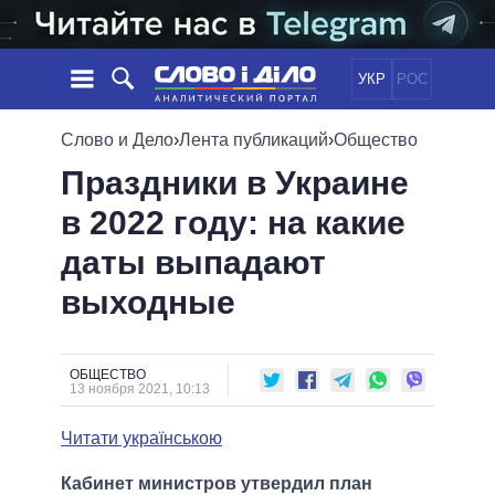
УКР
РОС
НОВОСТИ
Слово и Дело
›
Лента публикаций
›
Общество
Праздники в Украине
ОБЕЩАНИЯ
ЛЕНТА
ПОЛИТИКА
в 2022 году: на какие
СОБЫТИЯ
ЭКОНОМИКА
ПОЛИТИКИ
даты выпадают
СТАТЬИ
ОБЩЕСТВО
ИНФОГРАФИКА
МНЕНИЯ
МИР
ВСЕ ПОЛИТИКИ
выходные
ОБЗОРЫ
ПРЕЗИДЕНТ И ОФИС
ВИДЕО
ДАЙДЖЕСТЫ
ВЕРХОВНАЯ РАДА
ОБЩЕСТВО
ПОДДЕРЖАТЬ
КАБИНЕТ МИНИСТРОВ
13 ноября 2021, 10:13
ГЛАВЫ ОБЛАДМИНИСТРАЦИЙ
СРАВНЕНИЕ ПОЛИТИКОВ
Читати українською
МЭРЫ
ВСЕ ПЕРСОНЫ
Кабинет министров утвердил план