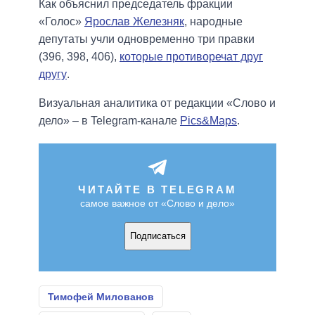
Как объяснил председатель фракции
«Голос»
Ярослав Железняк
, народные
депутаты учли одновременно три правки
(396, 398, 406),
которые противоречат друг
другу
.
Визуальная аналитика от редакции «Слово и
дело» – в Telegram-канале
Pics&Maps
.
ЧИТАЙТЕ В TELEGRAM
самое важное от «Слово и дело»
Подписаться
Тимофей Милованов