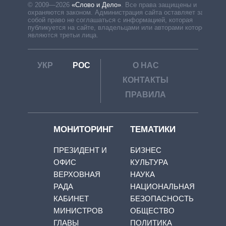
© 2009—2026
«Слово и Дело»
.
Все права защищены и
охраняются законом. Администрация сайта оставляет за
собой право не соглашаться с информацией, которая
публикуется на сайте, владельцами или авторами которой
являются третьи лица.
УКР
РОС
О НАС
КОНТАКТЫ
ПРАВИЛА
МОНИТОРИНГ
ТЕМАТИКИ
ПРЕЗИДЕНТ И
БИЗНЕС
ОФИС
КУЛЬТУРА
ВЕРХОВНАЯ
НАУКА
РАДА
НАЦИОНАЛЬНАЯ
КАБИНЕТ
БЕЗОПАСНОСТЬ
МИНИСТРОВ
ОБЩЕСТВО
ГЛАВЫ
ПОЛИТИКА