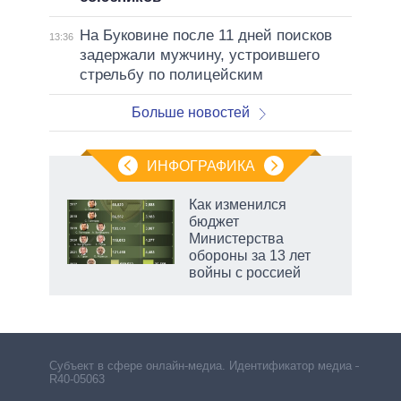
На Буковине после 11 дней поисков
13:36
задержали мужчину, устроившего
стрельбу по полицейским
Больше новостей
ИНФОГРАФИКА
Как изменился
бюджет
не за
Министерства
асть
обороны за 13 лет
елью
войны с россией
Субъект в сфере онлайн-медиа. Идентификатор медиа –
R40-05063