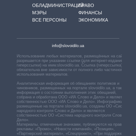
ОБЛАДМИНИСТРАЦИЙ
ПРАВО
МЭРЫ
ФИНАНСЫ
ВСЕ ПЕРСОНЫ
ЭКОНОМИКА
info@slovoidilo.ua
Использование любых материалов, размещённых на сайте,
разрешается при указании ссылки (для интернет-изданий —
гиперссылки) на www.slovoidilo.ua. Ссылка (гиперссылка)
обязательна вне зависимости от полного либо частичного
использования материалов.
Аналитическая информация об обещаниях политиков и
чиновников, размещенных на портале slovoidilo.ua, а также
информация о состоянии выполнения этих обещаний,
собрана и обработана ООО «ИА Слово и Дело» и является
собственностью ООО «ИА Слово и Дело». Инфографики,
размещенные на портале slovoidilo.ua, созданы ОО «Система
народного контроля Слово и Дело» и являются
собственностью ОО «Система народного контроля Слово и
Дело».
Материалы, отмеченные значками, публикуются на правах
рекламы: «Промо», «Новости компаний», «Позиция»,
«Партнерский материал», «Спецпроект», «При поддержке».