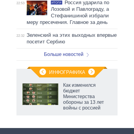
Россия ударила по
ИТОГИ
22:53
Лозовой и Павлограду, а
Стефанишиной избрали
меру пресечения. Главное за день
Зеленский на этих выходных впервые
22:32
посетит Сербию
Больше новостей
ИНФОГРАФИКА
Как изменился
о
бюджет
Министерства
обороны за 13 лет
ic
войны с россией