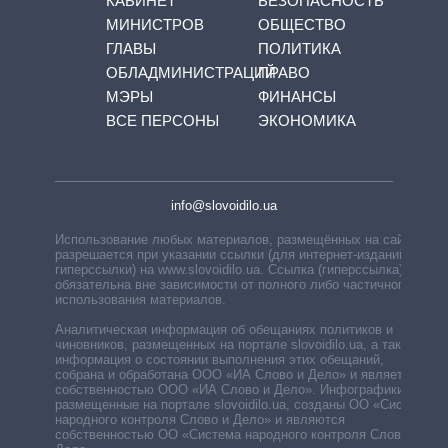
КАБИНЕТ
БЕЗОПАСНОСТЬ
МИНИСТРОВ
ОБЩЕСТВО
ГЛАВЫ
ПОЛИТИКА
ОБЛАДМИНИСТРАЦИЙ
ПРАВО
МЭРЫ
ФИНАНСЫ
ВСЕ ПЕРСОНЫ
ЭКОНОМИКА
info@slovoidilo.ua
Использование любых материалов, размещённых на сайте,
разрешается при указании ссылки (для интернет-изданий —
гиперссылки) на www.slovoidilo.ua. Ссылка (гиперссылка)
обязательна вне зависимости от полного либо частичного
использования материалов.
Аналитическая информация об обещаниях политиков и
чиновников, размещенных на портале slovoidilo.ua, а также
информация о состоянии выполнения этих обещаний,
собрана и обработана ООО «ИА Слово и Дело» и является
собственностью ООО «ИА Слово и Дело». Инфографики,
размещенные на портале slovoidilo.ua, созданы ОО «Система
народного контроля Слово и Дело» и являются
собственностью ОО «Система народного контроля Слово и