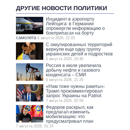
ДРУГИЕ НОВОСТИ ПОЛИТИКИ
Инцидент в аэропорту
Лейпцига: в Германии
опровергли информацию о
боеприпасах на борту
самолета
6 августа 2026, 22:03
С оккупированных территорий
вернули еще одну группу
украинских детей и подростков
6 августа 2026, 20:46
Россия в июле увеличила
добычу нефти и газового
конденсата – СМИ
6 августа 2026, 21:25
«Нам тоже нужны ракеты»:
Трамп прокомментировал
запрос Украины на Patriot
7 августа 2026, 02:59
Федоров раскрыл, как
предлагал изменить
мобилизацию: что
предусматривал план
7 августа 2026, 01:24