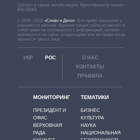
Субъект в сфере онлайн-медиа. Идентификатор медиа –
R40-05063
© 2009—2026
«Слово и Дело»
.
Все права защищены и
охраняются законом. Администрация сайта оставляет за
собой право не соглашаться с информацией, которая
публикуется на сайте, владельцами или авторами которой
являются третьи лица.
УКР
РОС
О НАС
КОНТАКТЫ
ПРАВИЛА
МОНИТОРИНГ
ТЕМАТИКИ
ПРЕЗИДЕНТ И
БИЗНЕС
ОФИС
КУЛЬТУРА
ВЕРХОВНАЯ
НАУКА
РАДА
НАЦИОНАЛЬНАЯ