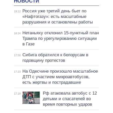
НОВОСТИ
Россия уже третий день бьет по
19:12
«Нафтогазу»: есть масштабные
разрушения и остановлены работы
Нетаньяху отклонил 15-пунктный план
18:24
Трампа по урегулированию ситуации
в Газе
Сибига обратился к белорусам в
17:56
годовщину протестов
На Одесчине произошло масштабное
17:23
ДТП с участием микроавтобусов,
есть жертвы и пострадавшие
Рф атаковала автобус с 12
17:19
детьми и спасателей во
время повторных ударов