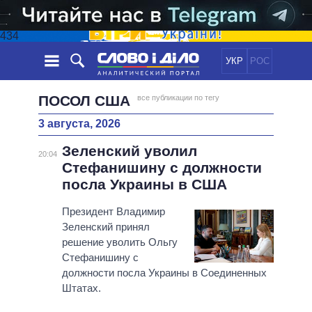
434
УКР
РОС
НОВОСТИ
ПОСОЛ США
все публикации по тегу
3 августа, 2026
ОБЕЩАНИЯ
ЛЕНТА
ПОЛИТИКА
Зеленский уволил
СОБЫТИЯ
ЭКОНОМИКА
20:04
ПОЛИТИКИ
Стефанишину с должности
СТАТЬИ
ОБЩЕСТВО
посла Украины в США
ИНФОГРАФИКА
МНЕНИЯ
МИР
ВСЕ ПОЛИТИКИ
ОБЗОРЫ
Президент Владимир
ПРЕЗИДЕНТ И ОФИС
ВИДЕО
Зеленский принял
ДАЙДЖЕСТЫ
ВЕРХОВНАЯ РАДА
решение уволить Ольгу
ПОДДЕРЖАТЬ
КАБИНЕТ МИНИСТРОВ
Стефанишину с
ГЛАВЫ ОБЛАДМИНИСТРАЦИЙ
должности посла Украины в Соединенных
СРАВНЕНИЕ ПОЛИТИКОВ
Штатах.
МЭРЫ