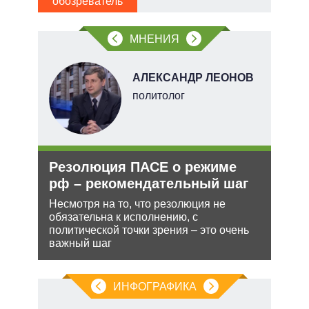
обозреватель
обо
 сети
МНЕНИЯ
овым
акам.
О
АЛЕКСАНДР ЛЕОНОВ
перт
политолог
Резолюция ПАСЕ о режиме
Рос
рф – рекомендательный шаг
нич
Укр
Несмотря на то, что резолюция не
обязательна к исполнению, с
ения
Разм
политической точки зрения – это очень
терр
важный шаг
ляет
Минс
сове
ИНФОГРАФИКА