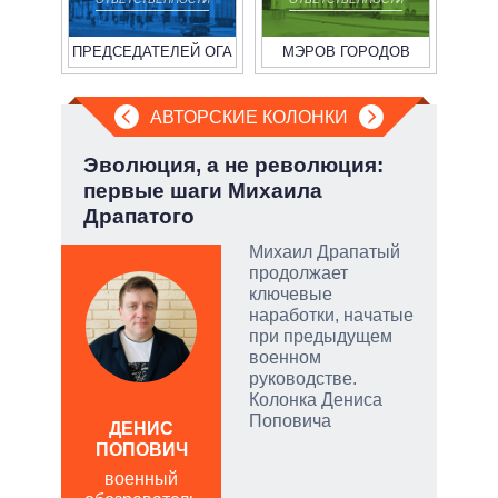
ПРЕДСЕДАТЕЛЕЙ ОГА
МЭРОВ ГОРОДОВ
АВТОРСКИЕ КОЛОНКИ
а ли
Эволюция, а не революция:
Охо
?
первые шаги Михаила
ли 
Драпатого
соб
 и
о
Михаил Драпатый
продолжает
 но
ключевые
на к
наработки, начатые
при предыдущем
руем
военном
руководстве.
от
Колонка Дениса
Поповича
ДЕНИС
Д
ПОПОВИЧ
ПО
военный
в
щита