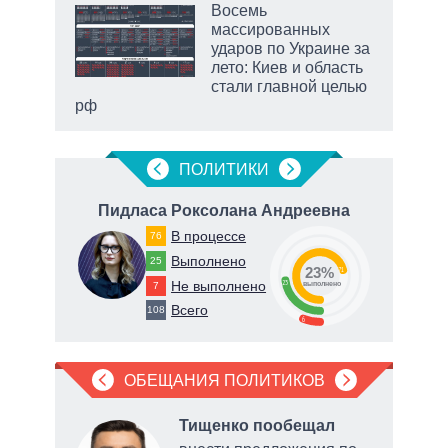
 5
Восемь
го
массированных
сть
ударов по Украине за
ВР
лето: Киев и область
стали главной целью
рф
маги
ПОЛИТИКИ
ч
Пидласа Роксолана Андреевна
Ге
В процессе
76
66
Выполнено
25
23%
71
Не выполнено
23
7
о
выполнено
Всего
108
6
ОБЕЩАНИЯ ПОЛИТИКОВ
л
Тищенко пообещал