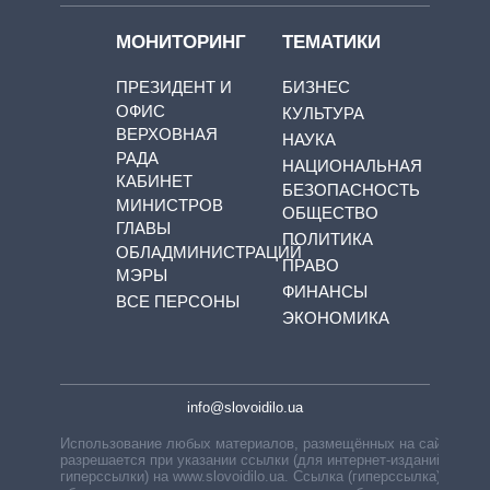
МОНИТОРИНГ
ТЕМАТИКИ
ПРЕЗИДЕНТ И
БИЗНЕС
ОФИС
КУЛЬТУРА
ВЕРХОВНАЯ
НАУКА
РАДА
НАЦИОНАЛЬНАЯ
КАБИНЕТ
БЕЗОПАСНОСТЬ
МИНИСТРОВ
ОБЩЕСТВО
ГЛАВЫ
ПОЛИТИКА
ОБЛАДМИНИСТРАЦИЙ
ПРАВО
МЭРЫ
ФИНАНСЫ
ВСЕ ПЕРСОНЫ
ЭКОНОМИКА
info@slovoidilo.ua
Использование любых материалов, размещённых на сайте,
разрешается при указании ссылки (для интернет-изданий —
гиперссылки) на www.slovoidilo.ua. Ссылка (гиперссылка)