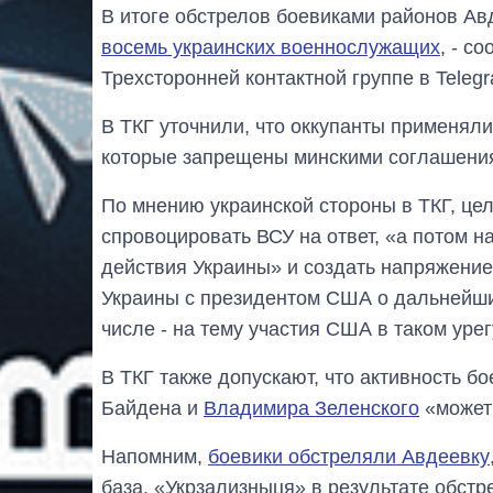
В итоге обстрелов боевиками районов Ав
восемь украинских военнослужащих
, - с
Трехсторонней контактной группе в Teleg
В ТКГ уточнили, что оккупанты применял
которые запрещены минскими соглашени
По мнению украинской стороны в ТКГ, це
спровоцировать ВСУ на ответ, «а потом 
действия Украины» и создать напряжение
Украины с президентом США о дальнейших
числе - на тему участия США в таком уре
В ТКГ также допускают, что активность б
Байдена и
Владимира Зеленского
«может 
Напомним,
боевики обстреляли Авдеевку
база. «Укрзализныця» в результате обст