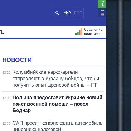
УКР
РОС
Сравнение
ТЬ
политиков
СТРАЦИЙ
МЭРЫ
ВСЕ ПЕРСОНЫ
НОВОСТИ
Колумбийские наркокартели
13:02
отправляют в Украину бойцов, чтобы
получить опыт дроновой войны – FT
Польша предоставит Украине новый
12:50
пакет военной помощи – посол
Боднар
САП просит конфисковать автомобиль
12:35
чиновника налоговой