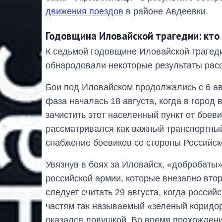
движения поездов
в районе Авдеевки.
Годовщина Иловайской трагедии: кто
К седьмой годовщине Иловайской трагед
обнародовали некоторые результаты расс
Бои под Иловайском продолжались с 6 авг
фаза началась 18 августа, когда в город
зачистить этот населенный пункт от боев
рассматривался как важный транспортны
снабжение боевиков со стороны Российс
Увязнув в боях за Иловайск, «добробаты
российской армии, которые внезапно втор
следует считать 29 августа, когда росси
частям так называемый «зеленый коридор
оказался ловушкой. Во время прохождени