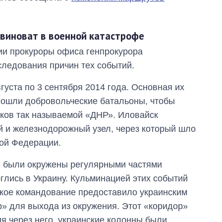
 виноват в военной катастрофе
ии прокуроры офиса генпрокурора
ледования причин тех событий.
уста по 3 сентября 2014 года. Основная их
 вошли добровольческие батальоны, чтобы
иков так называемой «ДНР». Иловайск
й и железнодорожный узел, через который шло
кой Федерации.
» были окружены регулярными частями
глись в Украину. Кульминацией этих событий
йское командование предоставило украинским
» для выхода из окружения. Этот «коридор»
я через него, украинские колонны были