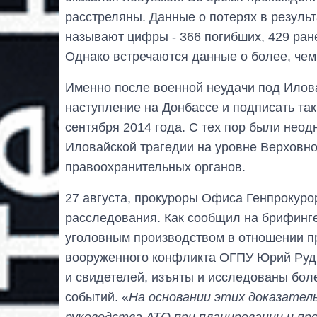
расстреляны. Данные о потерях в результ
называют цифры - 366 погибших, 429 ран
Однако встречаются данные о более, чем
Именно после военной неудачи под Илов
наступление на Донбассе и подписать та
сентября 2014 года. С тех пор были нео
Иловайской трагедии на уровне Верховно
правоохранительных органов.
27 августа, прокуроры Офиса Генпрокуро
расследования. Как сообщил на брифинге
уголовным производством в отношении п
вооруженного конфликта ОГПУ Юрий Рудь
и свидетелей, изъяты и исследованы бол
событий. «
На основании этих доказател
руководства АТО при планировании и пр