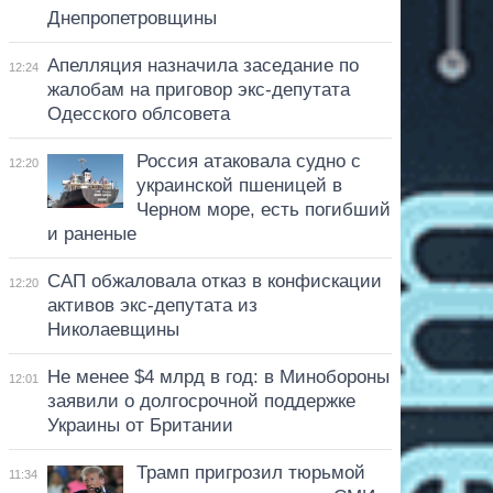
Днепропетровщины
Апелляция назначила заседание по
12:24
жалобам на приговор экс-депутата
Одесского облсовета
Россия атаковала судно с
12:20
украинской пшеницей в
Черном море, есть погибший
и раненые
САП обжаловала отказ в конфискации
12:20
активов экс-депутата из
Николаевщины
Не менее $4 млрд в год: в Минобороны
12:01
заявили о долгосрочной поддержке
Украины от Британии
Трамп пригрозил тюрьмой
11:34