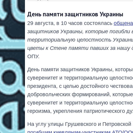
День памяти защитников Украины
29 августа, в 10 часов состоялась
общена
защитников Украины, которые погибли в
территориальную целостность Украины,
цветы к Стене памяти павших за нашу 
ОПУ.
День памяти защитников Украины, которые
суверенитет и территориальную целостно
президента, с целью достойного чествов
добровольческих формирований, которые 
суверенитет и территориальную целостнос
героизма, укрепления патриотического ду
На углу улицы Грушевского и Петровской
погибшим киевлянам-участникам АТО/О