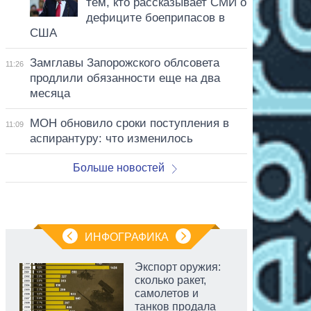
тем, кто рассказывает СМИ о
дефиците боеприпасов в
США
Замглавы Запорожского облсовета
11:26
продлили обязанности еще на два
месяца
МОН обновило сроки поступления в
11:09
аспирантуру: что изменилось
Больше новостей
ИНФОГРАФИКА
Экспорт оружия:
сколько ракет,
самолетов и
танков продала