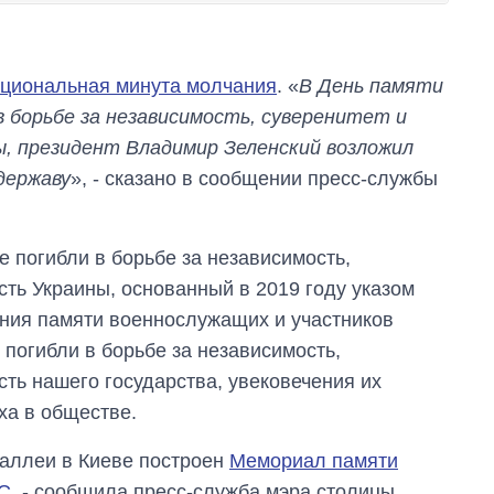
циональная минута молчания
. «
В День памяти
 борьбе за независимость, суверенитет и
 президент Владимир Зеленский возложил
державу
», - сказано в сообщении пресс-службы
 погибли в борьбе за независимость,
сть Украины, основанный в 2019 году указом
ания памяти военнослужащих и участников
погибли в борьбе за независимость,
ть нашего государства, увековечения их
ха в обществе.
Как сократилось
количество
 аллеи в Киеве построен
Мемориал памяти
медучреждений в
Украине за годы
ОС
, - сообщила пресс-служба мэра столицы