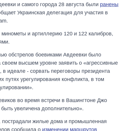
деевки и самого города 28 августа были
ранены
ообщает Украинская делегация для участия в
ram.
и минометы и артиллерию 120 и 122 калибров,
ями.
лью обстрелов боевиками Авдеевки было
на своем высшем уровне заявить о «агрессивные
, в идеале - сорвать переговоры президента
 путях урегулирования конфликта, в том
гулировании».
оевиков во время встречи в Вашингтоне Джо
быть увеличена дополнительно».
, пострадали жилые дома и промышленная
релов сообщила о
изменении маршрутов