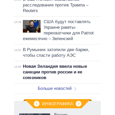
расследование против Трампа –
Reuters
США будут поставлять
14:39
Украине ракеты-
перехватчики для Patriot
ежемесячно – Зеленский
В Румынии затопили две баржи,
14:02
чтобы спасти работу АЭС
Новая Зеландия ввела новые
13:49
санкции против россии и ее
союзников
Больше новостей
ИНФОГРАФИКА
 5
Восемь