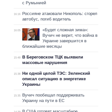
с Румынией
Россияне атаковали Никополь: сгорел
16:16
автобус, погиб водитель
«Будет сложная зима»:
16:05
Вучич не верит, что война в
Украине завершится в
ближайшие месяцы
В Береговском ТЦК выявили
15:48
массовые нарушения
Ни одной целой ТЭС: Зеленский
15:38
описал ситуацию в энергетике
Украины
Вучич пообещал поддерживать
15:35
Украину на пути в ЕС
В США готовят масштабное
14:39