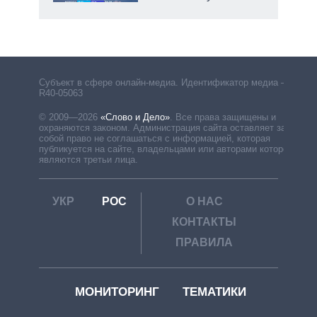
рф
Субъект в сфере онлайн-медиа. Идентификатор медиа –
R40-05063
© 2009—2026
«Слово и Дело»
.
Все права защищены и
охраняются законом. Администрация сайта оставляет за
собой право не соглашаться с информацией, которая
публикуется на сайте, владельцами или авторами которой
являются третьи лица.
УКР
РОС
О НАС
КОНТАКТЫ
ПРАВИЛА
МОНИТОРИНГ
ТЕМАТИКИ