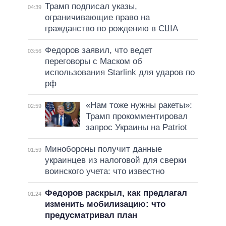
Трамп подписал указы,
04:39
ограничивающие право на
гражданство по рождению в США
Федоров заявил, что ведет
03:56
переговоры с Маском об
использования Starlink для ударов по
рф
«Нам тоже нужны ракеты»:
02:59
Трамп прокомментировал
запрос Украины на Patriot
Минобороны получит данные
01:59
украинцев из налоговой для сверки
воинского учета: что известно
Федоров раскрыл, как предлагал
01:24
изменить мобилизацию: что
предусматривал план