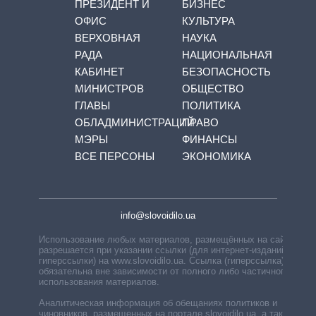
ПРЕЗИДЕНТ И
БИЗНЕС
ОФИС
КУЛЬТУРА
ВЕРХОВНАЯ
НАУКА
РАДА
НАЦИОНАЛЬНАЯ
КАБИНЕТ
БЕЗОПАСНОСТЬ
МИНИСТРОВ
ОБЩЕСТВО
ГЛАВЫ
ПОЛИТИКА
ОБЛАДМИНИСТРАЦИЙ
ПРАВО
МЭРЫ
ФИНАНСЫ
ВСЕ ПЕРСОНЫ
ЭКОНОМИКА
info@slovoidilo.ua
Использование любых материалов, размещённых на сайте,
разрешается при указании ссылки (для интернет-изданий —
гиперссылки) на www.slovoidilo.ua. Ссылка (гиперссылка)
обязательна вне зависимости от полного либо частичного
использования материалов.
Аналитическая информация об обещаниях политиков и
чиновников, размещенных на портале slovoidilo.ua, а также