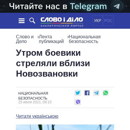
УКР
РОС
НОВОСТИ
Слово и
›
Лента
›
Национальная
Дело
публикаций
безопасность
ОБЕЩАНИЯ
ЛЕНТА
ПОЛИТИКА
Утром боевики
СОБЫТИЯ
ЭКОНОМИКА
стреляли вблизи
ПОЛИТИКИ
СТАТЬИ
ОБЩЕСТВО
Новозвановки
ИНФОГРАФИКА
МНЕНИЯ
МИР
ВСЕ ПОЛИТИКИ
ОБЗОРЫ
ПРЕЗИДЕНТ И ОФИС
ВИДЕО
ДАЙДЖЕСТЫ
ВЕРХОВНАЯ РАДА
НАЦИОНАЛЬНАЯ
БЕЗОПАСНОСТЬ
ПОДДЕРЖАТЬ
КАБИНЕТ МИНИСТРОВ
25 июля 2021, 09:15
ГЛАВЫ ОБЛАДМИНИСТРАЦИЙ
СРАВНЕНИЕ ПОЛИТИКОВ
Читати українською
МЭРЫ
ВСЕ ПЕРСОНЫ