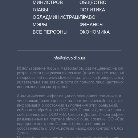
МИНИСТРОВ
ОБЩЕСТВО
ГЛАВЫ
ПОЛИТИКА
ОБЛАДМИНИСТРАЦИЙ
ПРАВО
МЭРЫ
ФИНАНСЫ
ВСЕ ПЕРСОНЫ
ЭКОНОМИКА
info@slovoidilo.ua
Использование любых материалов, размещённых на сайте,
разрешается при указании ссылки (для интернет-изданий —
гиперссылки) на www.slovoidilo.ua. Ссылка (гиперссылка)
обязательна вне зависимости от полного либо частичного
использования материалов.
Аналитическая информация об обещаниях политиков и
чиновников, размещенных на портале slovoidilo.ua, а также
информация о состоянии выполнения этих обещаний,
собрана и обработана ООО «ИА Слово и Дело» и является
собственностью ООО «ИА Слово и Дело». Инфографики,
размещенные на портале slovoidilo.ua, созданы ОО «Система
народного контроля Слово и Дело» и являются
собственностью ОО «Система народного контроля Слово и
Дело».
Материалы, отмеченные значками, публикуются на правах