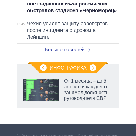
пострадавших из-за российских
обстрелов стадиона «Черноморец»
Чехия усилит защиту аэропортов
18:45
после инцидента с дроном в
Лейпциге
Больше новостей
ИНФОГРАФИКА
 как
От 1 месяца – до 5
чипы
лет: кто и как долго
ды и
занимал должность
т на
руководителя СВР
Субъект в сфере онлайн-медиа. Идентификатор медиа –