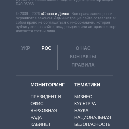
R40-05063
© 2009—2026
«Слово и Дело»
.
Все права защищены и
охраняются законом. Администрация сайта оставляет за
собой право не соглашаться с информацией, которая
публикуется на сайте, владельцами или авторами которой
являются третьи лица.
УКР
РОС
О НАС
КОНТАКТЫ
ПРАВИЛА
МОНИТОРИНГ
ТЕМАТИКИ
ПРЕЗИДЕНТ И
БИЗНЕС
ОФИС
КУЛЬТУРА
ВЕРХОВНАЯ
НАУКА
РАДА
НАЦИОНАЛЬНАЯ
КАБИНЕТ
БЕЗОПАСНОСТЬ