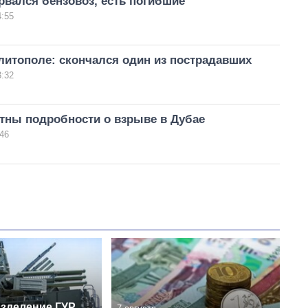
рвался бензовоз, есть погибшие
4:55
литополе: скончался один из пострадавших
3:32
стны подробности о взрыве в Дубае
46
зделение ГУР