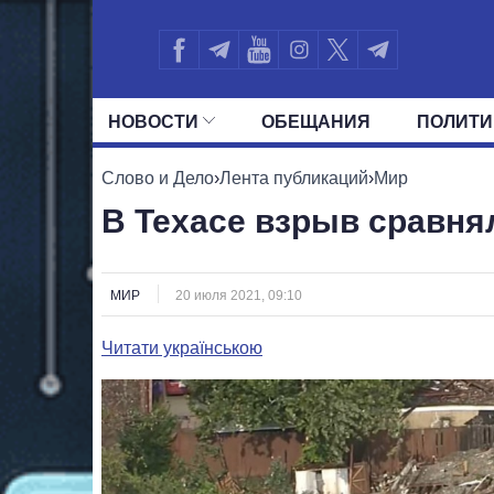
НОВОСТИ
ОБЕЩАНИЯ
ПОЛИТИ
ВСЕ ПОЛИТИКИ
ПРЕЗИДЕНТ И ОФ
Слово и Дело
›
Лента публикаций
›
Мир
В Техасе взрыв сравня
МИР
20 июля 2021, 09:10
Читати українською