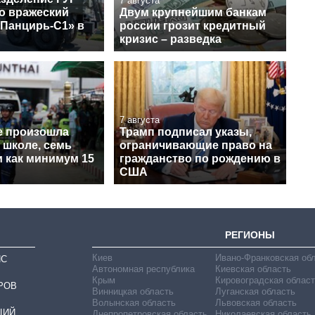
7 августа
о вражеский
Двум крупнейшим банкам
«Панцирь-С1» в
россии грозит кредитный
кризис – разведка
7 августа
е произошла
Трамп подписал указы,
 школе, семь
ограничивающие право на
и как минимум 15
гражданство по рождению в
США
РЕГИОНЫ
Киев
Ивано-Франковская об
ИС
Автономная республика
Киевская область
Крым
Кировоградская област
РОВ
Винницкая область
Луганская область
Волынская область
Львовская область
ЦИЙ
Днепропетровская область
Николаевская область