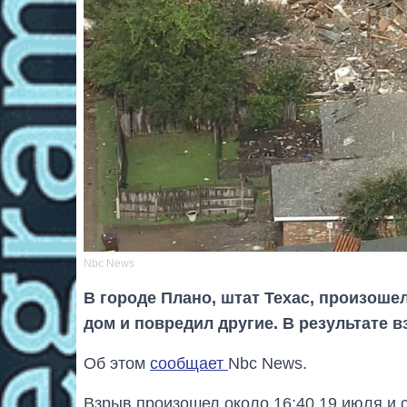
Nbc News
В городе Плано, штат Техас, произоше
дом и повредил другие. В результате 
Об этом
сообщает
Nbc News.
Взрыв произошел около 16:40 19 июля и 