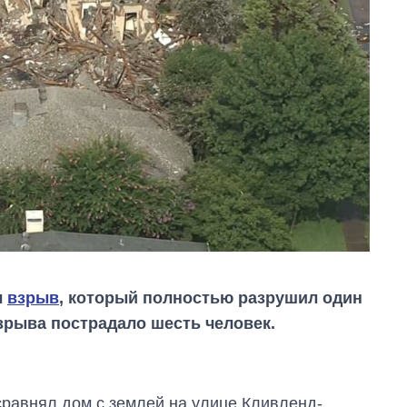
л
взрыв
, который полностью разрушил один
взрыва пострадало шесть человек.
сравнял дом с землей на улице Кливленд-