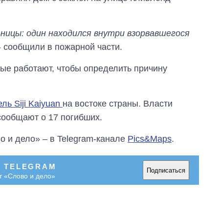
ницы: один находился внутри взорвавшегося
 - сообщили в пожарной части.
ые работают, чтобы определить причину
ль Siji Kaiyuan
на востоке страны. Власти
сообщают о 17 погибших.
о и дело» – в Telegram-канале
Pics&Maps
.
Восемь
В TELEGRAM
Подписаться
массированных
т «Слово и дело»
ударов по Украине
за лето: Киев и
область стали
главной целью рф