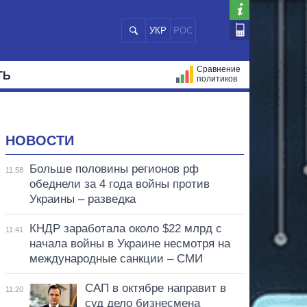
УКР
РОС
Сравнение
ТЬ
политиков
СТРАЦИЙ
МЭРЫ
ВСЕ ПЕРСОНЫ
НОВОСТИ
Больше половины регионов рф
11:58
обеднели за 4 года войны против
Украины – разведка
КНДР заработала около $22 млрд с
11:41
начала войны в Украине несмотря на
международные санкции – СМИ
САП в октябре направит в
11:20
суд дело бизнесмена