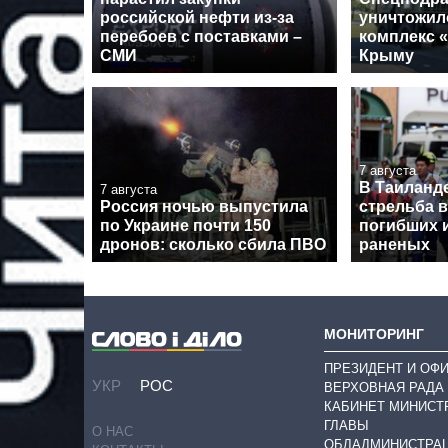
российской нефти из-за
уничтожил
перебоев с поставками –
комплекс 
СМИ
Крыму
7 августа
В Таиланд
7 августа
Россия ночью выпустила
стрельба в
по Украине почти 150
погибших 
дронов: сколько сбила ПВО
раненых
МОНИТОРИНГ
ПРЕЗИДЕНТ И ОФ
УКР
РОС
ВЕРХОВНАЯ РАДА
КАБИНЕТ МИНИСТ
ГЛАВЫ
О НАС
ОБЛАДМИНИСТРА