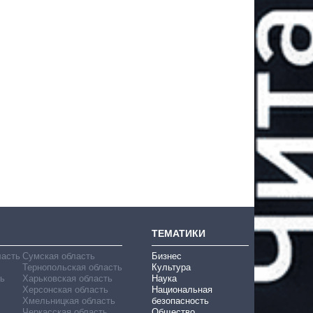
ТЕМАТИКИ
ласть
Сумская область
Бизнес
Тернопольская область
Культура
ь
Харьковская область
Наука
Херсонская область
Национальная
Хмельницкая область
безопасность
Черкасская область
Общество