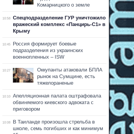
Комарницкого о земле
Спецподразделение ГУР уничтожило
10:58
вражеский комплекс «Панцирь-С1» в
Крыму
Россия формирует боевые
10:45
подразделения из украинских
военнопленных – ISW
Оккупанты атаковали БПЛА
10:27
рынок на Сумщине, есть
тяжелораненые
Апелляционная палата оштрафовала
10:10
обвиняемого киевского адвоката с
приговором
В Таиланде произошла стрельба в
10:08
школе, семь погибших и как минимум