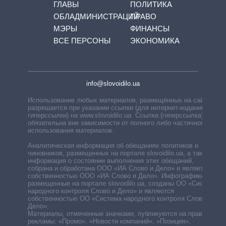
ГЛАВЫ
ПОЛИТИКА
ОБЛАДМИНИСТРАЦИЙ
ПРАВО
МЭРЫ
ФИНАНСЫ
ВСЕ ПЕРСОНЫ
ЭКОНОМИКА
info@slovoidilo.ua
Использование любых материалов, размещённых на сайте,
разрешается при указании ссылки (для интернет-изданий —
гиперссылки) на www.slovoidilo.ua. Ссылка (гиперссылка)
обязательна вне зависимости от полного либо частичного
использования материалов.
Аналитическая информация об обещаниях политиков и
чиновников, размещенных на портале slovoidilo.ua, а также
информация о состоянии выполнения этих обещаний,
собрана и обработана ООО «ИА Слово и Дело» и является
собственностью ООО «ИА Слово и Дело». Инфографики,
размещенные на портале slovoidilo.ua, созданы ОО «Система
народного контроля Слово и Дело» и являются
собственностью ОО «Система народного контроля Слово и
Дело».
Материалы, отмеченные значками, публикуются на правах
рекламы: «Промо», «Новости компаний», «Позиция»,