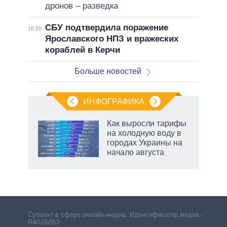
дронов – разведка
СБУ подтвердила поражение
16:55
Ярославского НПЗ и вражеских
кораблей в Керчи
Больше новостей
ИНФОГРАФИКА
Как выросли тарифы
о
на холодную воду в
городах Украины на
начало августа
ic
Субъект в сфере онлайн-медиа. Идентификатор медиа –
R40-05063