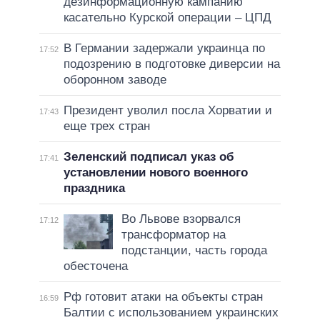
дезинформационную кампанию
касательно Курской операции – ЦПД
В Германии задержали украинца по
17:52
подозрению в подготовке диверсии на
оборонном заводе
Президент уволил посла Хорватии и
17:43
еще трех стран
Зеленский подписал указ об
17:41
установлении нового военного
праздника
Во Львове взорвался
17:12
трансформатор на
подстанции, часть города
обесточена
Рф готовит атаки на объекты стран
16:59
Балтии с использованием украинских