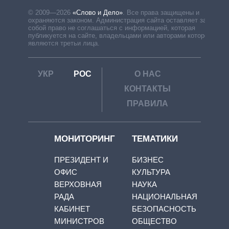
© 2009—2026
«Слово и Дело»
.
Все права защищены и
охраняются законом. Администрация сайта оставляет за
собой право не соглашаться с информацией, которая
публикуется на сайте, владельцами или авторами которой
являются третьи лица.
УКР
РОС
О НАС
КОНТАКТЫ
ПРАВИЛА
МОНИТОРИНГ
ТЕМАТИКИ
ПРЕЗИДЕНТ И
БИЗНЕС
ОФИС
КУЛЬТУРА
ВЕРХОВНАЯ
НАУКА
РАДА
НАЦИОНАЛЬНАЯ
КАБИНЕТ
БЕЗОПАСНОСТЬ
МИНИСТРОВ
ОБЩЕСТВО