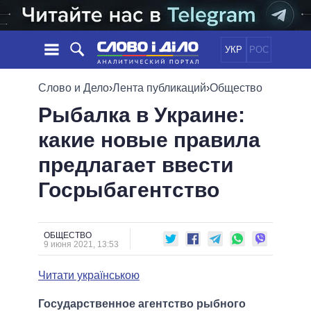
УКР
РОС
НОВОСТИ
Слово и Дело
›
Лента публикаций
›
Общество
Рыбалка в Украине:
ОБЕЩАНИЯ
ЛЕНТА
ПОЛИТИКА
какие новые правила
СОБЫТИЯ
ЭКОНОМИКА
ПОЛИТИКИ
предлагает ввести
СТАТЬИ
ОБЩЕСТВО
ИНФОГРАФИКА
МНЕНИЯ
МИР
ВСЕ ПОЛИТИКИ
Госрыбагентство
ОБЗОРЫ
ПРЕЗИДЕНТ И ОФИС
ВИДЕО
ДАЙДЖЕСТЫ
ВЕРХОВНАЯ РАДА
ОБЩЕСТВО
ПОДДЕРЖАТЬ
КАБИНЕТ МИНИСТРОВ
9 июня 2021, 13:53
ГЛАВЫ ОБЛАДМИНИСТРАЦИЙ
СРАВНЕНИЕ ПОЛИТИКОВ
Читати українською
МЭРЫ
ВСЕ ПЕРСОНЫ
Государственное агентство рыбного