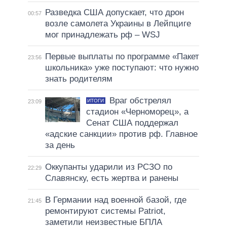
Разведка США допускает, что дрон
00:57
возле самолета Украины в Лейпциге
мог принадлежать рф – WSJ
Первые выплаты по программе «Пакет
23:56
школьника» уже поступают: что нужно
знать родителям
Враг обстрелял
ИТОГИ
23:09
стадион «Черноморец», а
Сенат США поддержал
«адские санкции» против рф. Главное
за день
Оккупанты ударили из РСЗО по
22:29
Славянску, есть жертва и ранены
В Германии над военной базой, где
21:45
ремонтируют системы Patriot,
заметили неизвестные БПЛА