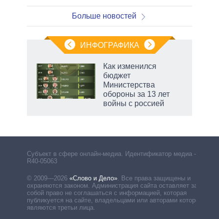
Больше новостей
ИНФОГРАФИКА
Как изменился
бюджет
Министерства
обороны за 13 лет
войны с россией
Субъект в сфере онлайн-медиа. Идентификатор медиа –
R40-05063
© 2009—2026
«Слово и Дело»
.
Все права защищены и
охраняются законом. Администрация сайта оставляет за
собой право не соглашаться с информацией, которая
публикуется на сайте, владельцами или авторами которой
являются третьи лица.