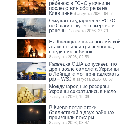
ребенок: в ГСЧС уточнили
последствия обстрела на
Киевщине
8 августа 2026, 04:51
Оккупанты ударили из РСЗО
по Славянску, есть жертва и
ранены
7 августа 2026, 22:29
На Киевщине из-за российской
атаки погибли три человека,
среди них ребенок
8 августа 2026, 02:53
Разведка США допускает, что
дрон возле самолета Украины
в Лейпциге мог принадлежать
рф – WSJ
8 августа 2026, 00:57
Международные резервы
Украины сократились в июле
7 августа 2026, 18:09
В Киеве после атаки
баллистикой в двух районах
произошли пожары
8 августа 2026, 03:47