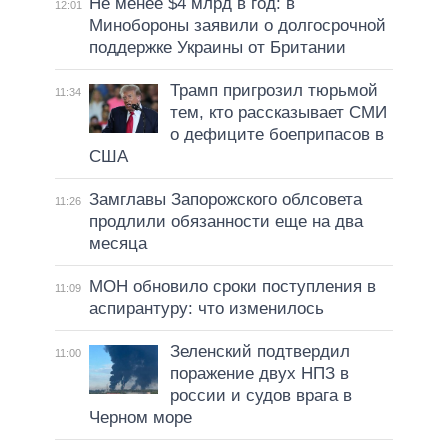
Не менее $4 млрд в год: в
12:01
Минобороны заявили о долгосрочной
поддержке Украины от Британии
Трамп пригрозил тюрьмой
11:34
тем, кто рассказывает СМИ
о дефиците боеприпасов в
США
Замглавы Запорожского облсовета
11:26
продлили обязанности еще на два
месяца
МОН обновило сроки поступления в
11:09
аспирантуру: что изменилось
Зеленский подтвердил
11:00
поражение двух НПЗ в
россии и судов врага в
Черном море