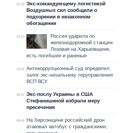
Экс-командующему логистикой
10:35
Воздушных сил сообщили о
подозрении в незаконном
обогащении
Россия ударила по
10:10
железнодорожной станции
Лозовая на Харьковщине,
есть погибшие и раненые
Антикоррупционный суд определил
10:02
залог экс-начальнику теруправления
ВСП ВСУ
Экс-послу Украины в США
09:51
Стефанишиной избрали меру
пресечения
На Херсонщине российский дрон
09:49
атаковал автобус с гражданскими,