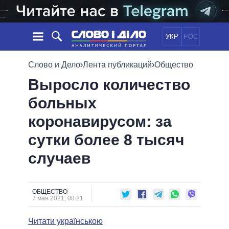
УКР
РОС
НОВОСТИ
Слово и Дело
›
Лента публикаций
›
Общество
Выросло количество
ОБЕЩАНИЯ
ЛЕНТА
ПОЛИТИКА
больных
СОБЫТИЯ
ЭКОНОМИКА
ПОЛИТИКИ
коронавирусом: за
СТАТЬИ
ОБЩЕСТВО
ИНФОГРАФИКА
МНЕНИЯ
МИР
ВСЕ ПОЛИТИКИ
сутки более 8 тысяч
ОБЗОРЫ
ПРЕЗИДЕНТ И ОФИС
случаев
ВИДЕО
ДАЙДЖЕСТЫ
ВЕРХОВНАЯ РАДА
ПОДДЕРЖАТЬ
КАБИНЕТ МИНИСТРОВ
ГЛАВЫ ОБЛАДМИНИСТРАЦИЙ
ОБЩЕСТВО
СРАВНЕНИЕ ПОЛИТИКОВ
7 мая 2021, 08:21
МЭРЫ
Читати українською
ВСЕ ПЕРСОНЫ