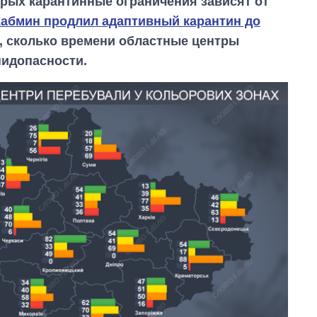
орых карантинные ограничения зависят от
Кабмин продлил адаптивный карантин до
о, сколько времени областные центры
пидопасности.