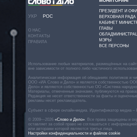
МОНИТОРИНГ
ПРЕЗИДЕНТ И ОФ
УКР
РОС
ВЕРХОВНАЯ РАДА
КАБИНЕТ МИНИСТ
ГЛАВЫ
О НАС
ОБЛАДМИНИСТРА
КОНТАКТЫ
МЭРЫ
ПРАВИЛА
ВСЕ ПЕРСОНЫ
Использование любых материалов, размещённых на сайте,
вне зависимости от полного либо частичного использова
Аналитическая информация об обещаниях политиков и чин
ООО «ИА Слово и Дело» и является собственностью ООО 
Дело» и являются собственностью ОО «Система народног
Материалы, отмеченные значками, публикуются на права
Редакция не несет ответственности за факты и оценочны
рекламы несет рекламодатель.
Субъект в сфере онлайн-медиа. Идентификатор медиа – 
© 2009—2026
«Слово и Дело»
.
Все права защищены и ох
оставляет за собой право не соглашаться с информацией
или авторами которой являются третьи лица.
Настройки конфиденциальности и файлов cookie