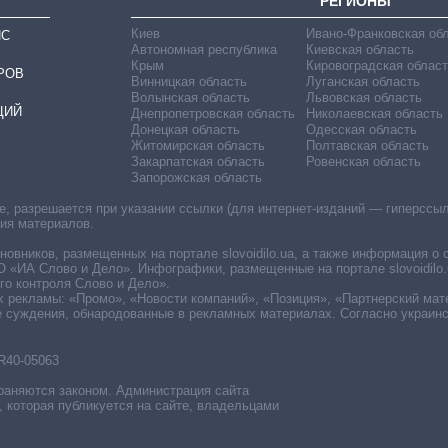
РЕГИОНЫ
Киев
Ивано-Франковская об
ИС
Автономная республика
Киевская область
Крым
Кировоградская област
РОВ
Винницкая область
Луганская область
Волынская область
Львовская область
ЦИЙ
Днепропетровская область
Николаевская область
Донецкая область
Одесская область
Житомирская область
Полтавская область
Закарпатская область
Ровенская область
Запорожская область
 разрешается при указании ссылки (для интернет-изданий — гиперссылки
ния материалов.
овников, размещенных на портале slovoidilo.ua, а также информация о 
«ИА Слово и Дело». Инфографики, размещенные на портале slovoidilo.
о контроля Слово и Дело».
х рекламы: «Промо», «Новости компаний», «Позиция», «Партнерский мат
е суждения, обнародованные в рекламных материалах. Согласно украин
R40-05063
раняются законом. Администрация сайта
, которая публикуется на сайте, владельцами