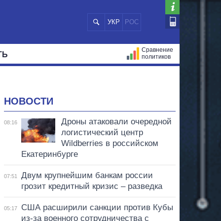
УКР
РОС
Сравнение
ТЬ
политиков
СТРАЦИЙ
МЭРЫ
ВСЕ ПЕРСОНЫ
НОВОСТИ
Дроны атаковали очередной
08:16
логистический центр
Wildberries в российском
Екатеринбурге
Двум крупнейшим банкам россии
07:51
грозит кредитный кризис – разведка
США расширили санкции против Кубы
05:17
из-за военного сотрудничества с