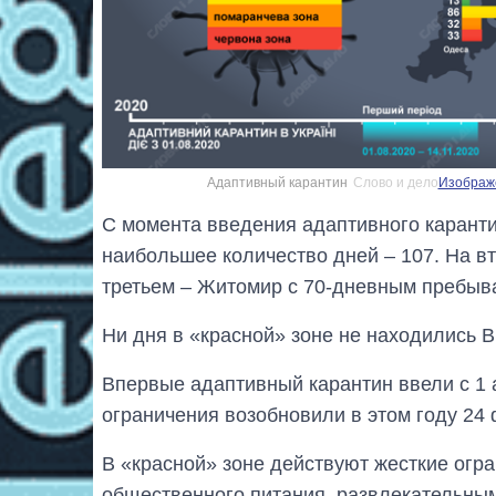
Адаптивный карантин
Слово и дело
Изображе
С момента введения адаптивного карант
наибольшее количество дней ‒ 107. На вт
третьем ‒ Житомир с 70-дневным пребыва
Ни дня в «красной» зоне не находились В
Впервые адаптивный карантин ввели с 1 а
ограничения возобновили в этом году 24
В «красной» зоне действуют жесткие огр
общественного питания, развлекательным