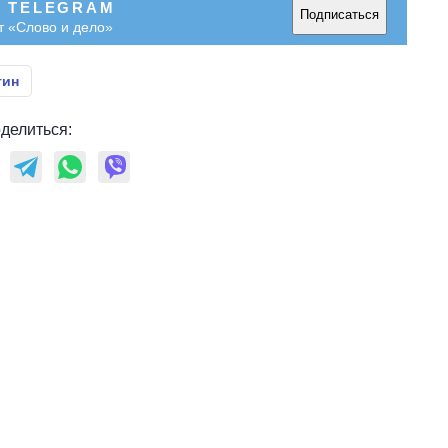
В TELEGRAM
Подписаться
т «Слово и дело»
тин
делиться: