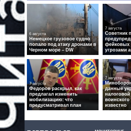
7 августа
Советник 
6 августа
Немецкое грузовое судно
предупред
попало под атаку дронами в
фейковых 
Черном море – DW
угрозами а
7 августа
Миноборон
7 августа
Федоров раскрыл, как
данные ук
предлагал изменить
налоговой
мобилизацию: что
воинского 
предусматривал план
известно