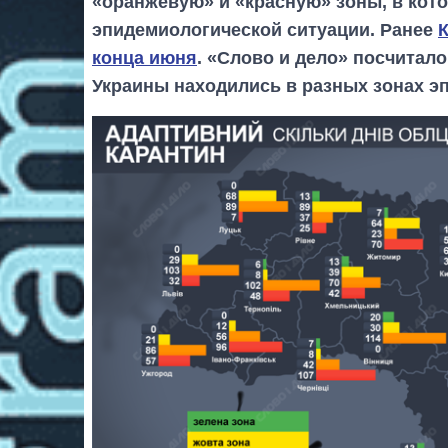
«оранжевую» и «красную» зоны, в кот
эпидемиологической ситуации. Ранее
конца июня
. «Слово и дело» посчитал
Украины находились в разных зонах э