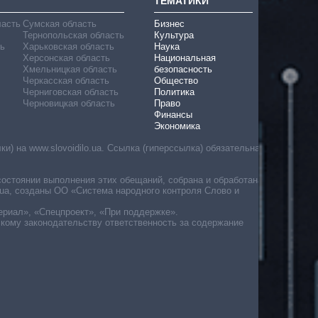
ТЕМАТИКИ
ласть
Сумская область
Бизнес
Тернопольская область
Культура
ь
Харьковская область
Наука
Херсонская область
Национальная
Хмельницкая область
безопасность
Черкасская область
Общество
Черниговская область
Политика
Черновицкая область
Право
Финансы
Экономика
) на www.slovoidilo.ua. Ссылка (гиперссылка) обязательна
состоянии выполнения этих обещаний, собрана и обработана
ua, созданы ОО «Система народного контроля Слово и
ериал», «Спецпроект», «При поддержке».
скому законодательству ответственность за содержание