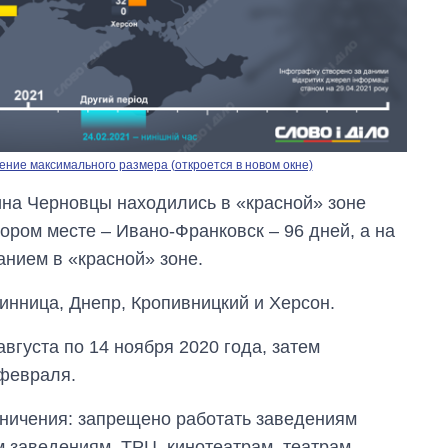
ние максимального размера (откроется в новом окне)
ина Черновцы находились в «красной» зоне
ором месте ‒ Ивано-Франковск ‒ 96 дней, а на
нием в «красной» зоне.
инница, Днепр, Кропивницкий и Херсон.
вгуста по 14 ноября 2020 года, затем
Экономика ИИ-
 февраля.
гигантов: сколько
стоят и
аничения: запрещено работать заведениям
зарабатывают
OpenAI и Anthropic
 заведениям, ТРЦ, кинотеатрам, театрам,