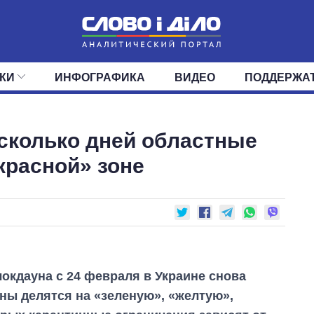
КИ
ИНФОГРАФИКА
ВИДЕО
ПОДДЕРЖА
ИС
ЛЕНТА
ВЕРХОВНАЯ РАДА
СОБЫТИЯ
СТАТЬИ
КАБИНЕТ МИНИСТРОВ
МНЕНИЯ
ОБЗОРЫ
ГЛАВЫ ОБЛАДМИНИ
ДАЙДЖЕСТЫ
сколько дней областные
ПОЛИТИКА
ДЕПУТАТЫ
ЭКОНОМИКА
КОМИТЕТЫ
ФРАКЦИИ
ОБЩЕСТВО
ОКРУГА
МИР
красной» зоне
окдауна с 24 февраля в Украине снова
ны делятся на «зеленую», «желтую»,