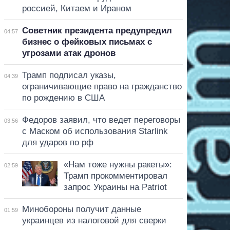
россией, Китаем и Ираном
Советник президента предупредил
04:57
бизнес о фейковых письмах с
угрозами атак дронов
Трамп подписал указы,
04:39
ограничивающие право на гражданство
по рождению в США
Федоров заявил, что ведет переговоры
03:56
с Маском об использования Starlink
для ударов по рф
«Нам тоже нужны ракеты»:
02:59
Трамп прокомментировал
запрос Украины на Patriot
Минобороны получит данные
01:59
украинцев из налоговой для сверки