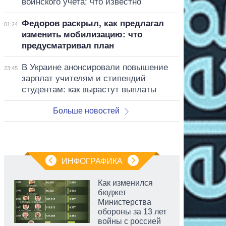
воинского учета: что известно
Федоров раскрыл, как предлагал
01:24
изменить мобилизацию: что
предусматривал план
В Украине анонсировали повышение
23:45
зарплат учителям и стипендий
студентам: как вырастут выплаты
Больше новостей
ИНФОГРАФИКА
Как изменился
бюджет
Министерства
обороны за 13 лет
войны с россией