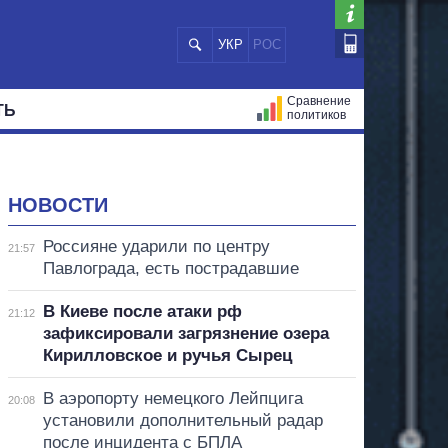
УКР
РОС
Сравнение
ТЬ
политиков
СТРАЦИЙ
МЭРЫ
ВСЕ ПЕРСОНЫ
НОВОСТИ
Россияне ударили по центру
21:57
Павлограда, есть пострадавшие
В Киеве после атаки рф
21:12
зафиксировали загрязнение озера
Кирилловское и ручья Сырец
В аэропорту немецкого Лейпцига
20:08
установили дополнительный радар
после инцидента с БПЛА