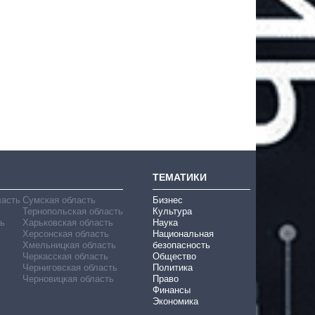
ТЕМАТИКИ
ласть
Сумская область
Бизнес
Тернопольская область
Культура
ь
Харьковская область
Наука
Херсонская область
Национальная
Хмельницкая область
безопасность
Черкасская область
Общество
Черниговская область
Политика
Черновицкая область
Право
Финансы
Экономика