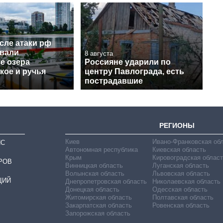
сле атаки рф
вали
8 августа
е озера
Россияне ударили по
кое и ручья
центру Павлограда, есть
пострадавшие
РЕГИОНЫ
Киев
Ивано-Франковская об
ИС
Автономная республика
Киевская область
Крым
Кировоградская област
РОВ
Винницкая область
Луганская область
Волынская область
Львовская область
ЦИЙ
Днепропетровская область
Николаевская область
Донецкая область
Одесская область
Житомирская область
Полтавская область
Закарпатская область
Ровенская область
Запорожская область