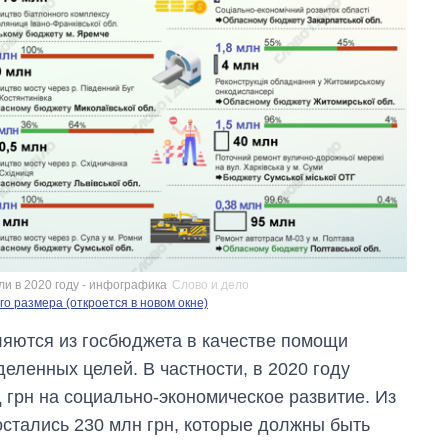
Дефицит памяти:
и в 2020 году - инфографика
Слово и дело
как вырос спрос
о размера (откроется в новом окне)
на чипы за
последние годы и
ляются из госбюджета в качестве помощи
что прогнозируют
ленных целей. В частности, в 2020 году
на 2027-й
 грн на социально-экономическое развитие. Из
остались 230 млн грн, которые должны быть