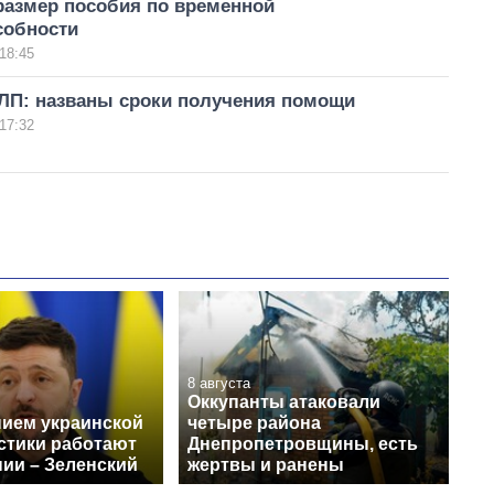
размер пособия по временной
собности
18:45
П: названы сроки получения помощи
17:32
8 августа
Оккупанты атаковали
нием украинской
четыре района
стики работают
Днепропетровщины, есть
нии – Зеленский
жертвы и ранены