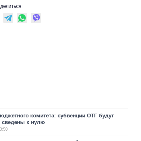
делиться:
юджетного комитета: субвенции ОТГ будут
и сведены к нулю
3:50