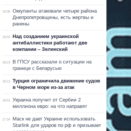
Оккупанты атаковали четыре района
19:36
Днепропетровщины, есть жертвы и
ранены
Над созданием украинской
19:03
антибаллистики работают две
компании – Зеленский
В ГПСУ рассказали о ситуации на
18:23
границе с Беларусью
Турция ограничила движение судов
18:12
в Черном море из-за атак
Украина получит от Сербии 2
18:01
миллиона евро: на что направят
Маск не дает Украине использовать
17:34
Starlink для ударов по рф и призывает