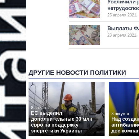
Увеличили 
нетрудоспо
25 апреля 2021, 
Выплаты ФЛ
23 апреля 2021, 
ДРУГИЕ НОВОСТИ ПОЛИТИКИ
8 августа
ЕС выделил
8 августа
дополнительные 30 млн
Над созда
евро на поддержку
антибалли
энергетики Украины
две компа