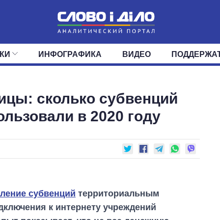
КИ
ИНФОГРАФИКА
ВИДЕО
ПОДДЕРЖА
ИС
ЛЕНТА
ВЕРХОВНАЯ РАДА
СОБЫТИЯ
СТАТЬИ
КАБИНЕТ МИНИСТРОВ
МНЕНИЯ
ОБЗОРЫ
ГЛАВЫ ОБЛАДМИНИ
ДАЙДЖЕСТЫ
ницы: сколько субвенций
ПОЛИТИКА
ДЕПУТАТЫ
ЭКОНОМИКА
КОМИТЕТЫ
ФРАКЦИИ
ОБЩЕСТВО
ОКРУГА
МИР
ользовали в 2020 году
вление субвенций
территориальным
одключения к интернету учреждений