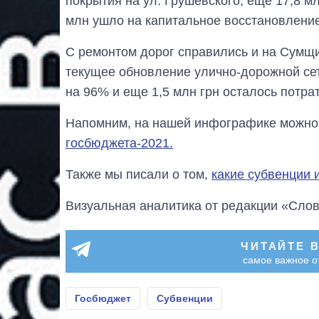
покрытия на ул. Грушевского, еще 17,8 мл
млн ушло на капитальное восстановление
С ремонтом дорог справились и на Сумщи
текущее обновление улично-дорожной сет
на 96% и еще 1,5 млн грн осталось потрат
Напомним, на нашей инфографике можно
госбюджета-2021.
Также мы писали о том,
какие субвенции 
Визуальная аналитика от редакции «Слов
ЧИТАЙТЕ 
самое важное о
Госбюджет
Субвенции