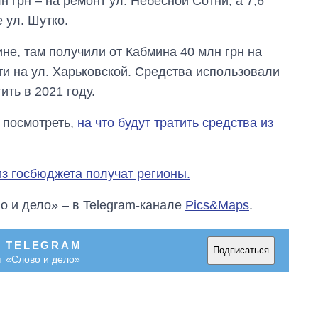
н грн ‒ на ремонт ул. Небесной Сотни, а 7,6
 ул. Шутко.
не, там получили от Кабмина 40 млн грн на
и на ул. Харьковской. Средства использовали
ить в 2021 году.
 посмотреть,
на что будут тратить средства из
из госбюджета получат регионы.
о и дело» – в Telegram-канале
Pics&Maps
.
В TELEGRAM
Подписаться
т «Слово и дело»