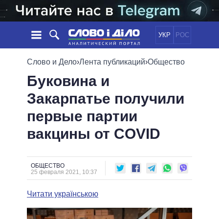
УКР
РОС
НОВОСТИ
Слово и Дело
›
Лента публикаций
›
Общество
Буковина и
ОБЕЩАНИЯ
ЛЕНТА
ПОЛИТИКА
Закарпатье получили
СОБЫТИЯ
ЭКОНОМИКА
ПОЛИТИКИ
первые партии
СТАТЬИ
ОБЩЕСТВО
ИНФОГРАФИКА
МНЕНИЯ
МИР
ВСЕ ПОЛИТИКИ
вакцины от COVID
ОБЗОРЫ
ПРЕЗИДЕНТ И ОФИС
ВИДЕО
ДАЙДЖЕСТЫ
ВЕРХОВНАЯ РАДА
ОБЩЕСТВО
ПОДДЕРЖАТЬ
КАБИНЕТ МИНИСТРОВ
25 февраля 2021, 10:37
ГЛАВЫ ОБЛАДМИНИСТРАЦИЙ
СРАВНЕНИЕ ПОЛИТИКОВ
Читати українською
МЭРЫ
ВСЕ ПЕРСОНЫ