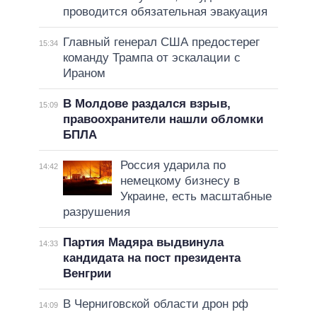
проводится обязательная эвакуация
Главный генерал США предостерег
15:34
команду Трампа от эскалации с
Ираном
В Молдове раздался взрыв,
15:09
правоохранители нашли обломки
БПЛА
Россия ударила по
14:42
немецкому бизнесу в
Украине, есть масштабные
разрушения
Партия Мадяра выдвинула
14:33
кандидата на пост президента
Венгрии
В Черниговской области дрон рф
14:09