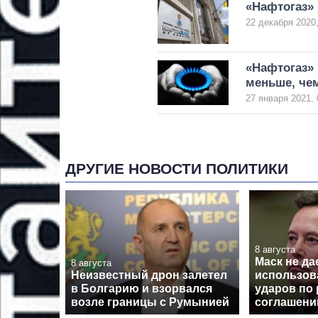
«Нафтогаз» 
22 декабря 2020,
«Нафтогаз»
меньше, че
27 января 2021, 
ДРУГИЕ НОВОСТИ ПОЛИТИКИ
8 августа
Маск не да
8 августа
Неизвестный дрон залетел
использова
в Болгарию и взорвался
ударов по 
возле границы с Румынией
соглашен