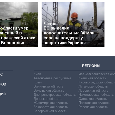
8 августа
 области умер
ЕС выделил
раненный в
дополнительные 30 млн
 вражеской атаки
евро на поддержку
в Белополье
энергетики Украины
РЕГИОНЫ
Киев
Ивано-Франковская об
ИС
Автономная республика
Киевская область
Крым
Кировоградская област
РОВ
Винницкая область
Луганская область
Волынская область
Львовская область
ЦИЙ
Днепропетровская область
Николаевская область
Донецкая область
Одесская область
Житомирская область
Полтавская область
Закарпатская область
Ровенская область
Запорожская область