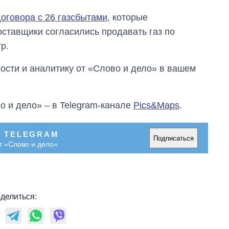
оговора с 26 газсбытами
, которые
оставщики согласились продавать газ по
р.
сти и аналитику от «Слово и дело» в вашем
о и дело» – в Telegram-канале
Pics&Maps
.
В TELEGRAM
Подписаться
т «Слово и дело»
делиться: