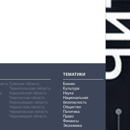
ТЕМАТИКИ
ласть
Сумская область
Бизнес
Тернопольская область
Культура
ь
Харьковская область
Наука
Херсонская область
Национальная
Хмельницкая область
безопасность
Черкасская область
Общество
Черниговская область
Политика
Черновицкая область
Право
Финансы
Экономика