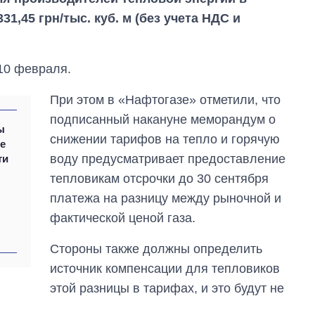
331,45 грн/тыс. куб. м (без учета НДС и
 10 февраля.
При этом в «Нафтогазе» отметили, что
подписанный накануне меморандум о
ы
снижении тарифов на тепло и горячую
не
воду предусматривает предоставление
ти
тепловикам отсрочки до 30 сентября
Восемь
платежа на разницу между рыночной и
массированных
.
фактической ценой газа.
ударов по Украине
за лето: Киев и
область стали
Стороны также должны определить
главной целью рф
источник компенсации для тепловиков
этой разницы в тарифах, и это будут не