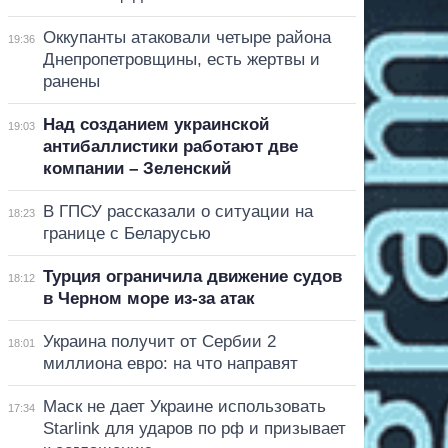
Оккупанты атаковали четыре района
19:36
Днепропетровщины, есть жертвы и
ранены
Над созданием украинской
19:03
антибаллистики работают две
компании – Зеленский
В ГПСУ рассказали о ситуации на
18:23
границе с Беларусью
Турция ограничила движение судов
18:12
в Черном море из-за атак
Украина получит от Сербии 2
18:01
миллиона евро: на что направят
Маск не дает Украине использовать
17:34
Starlink для ударов по рф и призывает