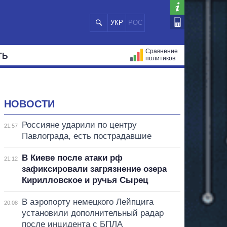
УКР
РОС
Сравнение
ТЬ
политиков
СТРАЦИЙ
МЭРЫ
ВСЕ ПЕРСОНЫ
НОВОСТИ
Россияне ударили по центру
21:57
Павлограда, есть пострадавшие
В Киеве после атаки рф
21:12
зафиксировали загрязнение озера
Кирилловское и ручья Сырец
В аэропорту немецкого Лейпцига
20:08
установили дополнительный радар
после инцидента с БПЛА