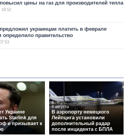
повысил цены на газ для производителей тепла
 18:52
 предложил украинцам платить в феврале
м определило правительство
07:53
8 августа
ет Украине
В аэропорту немецкого
ть Starlink для
Лейпцига установили
рф и призывает к
дополнительный радар
ию
после инцидента с БПЛА