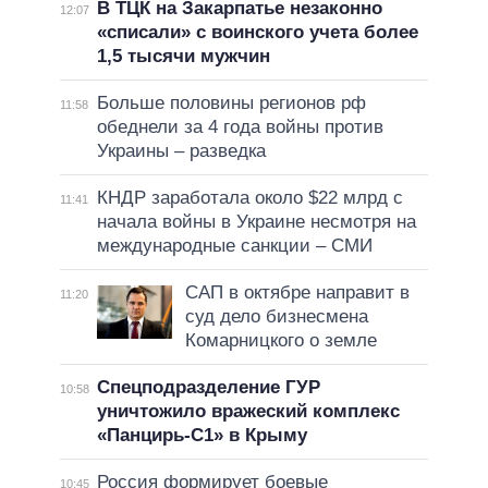
В ТЦК на Закарпатье незаконно
12:07
«списали» с воинского учета более
1,5 тысячи мужчин
Больше половины регионов рф
11:58
обеднели за 4 года войны против
Украины – разведка
КНДР заработала около $22 млрд с
11:41
начала войны в Украине несмотря на
международные санкции – СМИ
САП в октябре направит в
11:20
суд дело бизнесмена
Комарницкого о земле
Спецподразделение ГУР
10:58
уничтожило вражеский комплекс
«Панцирь-С1» в Крыму
Россия формирует боевые
10:45