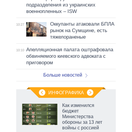
подразделения из украинских
военнопленных – ISW
Оккупанты атаковали БПЛА
10:27
рынок на Сумщине, есть
тяжелораненые
Апелляционная палата оштрафовала
10:10
обвиняемого киевского адвоката с
приговором
Больше новостей
ИНФОГРАФИКА
еля
Как изменился
бюджет
Министерства
обороны за 13 лет
войны с россией