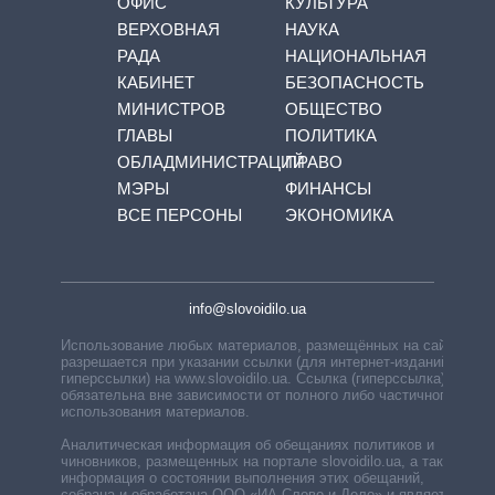
ОФИС
КУЛЬТУРА
ВЕРХОВНАЯ
НАУКА
РАДА
НАЦИОНАЛЬНАЯ
КАБИНЕТ
БЕЗОПАСНОСТЬ
МИНИСТРОВ
ОБЩЕСТВО
ГЛАВЫ
ПОЛИТИКА
ОБЛАДМИНИСТРАЦИЙ
ПРАВО
МЭРЫ
ФИНАНСЫ
ВСЕ ПЕРСОНЫ
ЭКОНОМИКА
info@slovoidilo.ua
Использование любых материалов, размещённых на сайте,
разрешается при указании ссылки (для интернет-изданий —
гиперссылки) на www.slovoidilo.ua. Ссылка (гиперссылка)
обязательна вне зависимости от полного либо частичного
использования материалов.
Аналитическая информация об обещаниях политиков и
чиновников, размещенных на портале slovoidilo.ua, а также
информация о состоянии выполнения этих обещаний,
собрана и обработана ООО «ИА Слово и Дело» и является