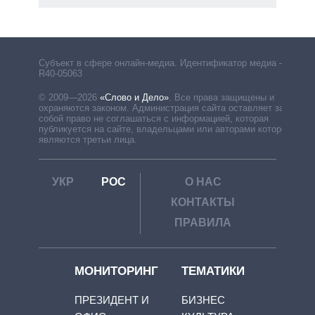
Субъект в сфере онлайн-медиа. Идентификатор медиа –
R40-05063
© 2009—2026
«Слово и Дело»
.
Все права защищены и
охраняются законом. Администрация сайта оставляет за
собой право не соглашаться с информацией, которая
публикуется на сайте, владельцами или авторами которой
являются третьи лица.
УКР
РОС
О НАС
КОНТАКТЫ
ПРАВИЛА
МОНИТОРИНГ
ТЕМАТИКИ
ПРЕЗИДЕНТ И
БИЗНЕС