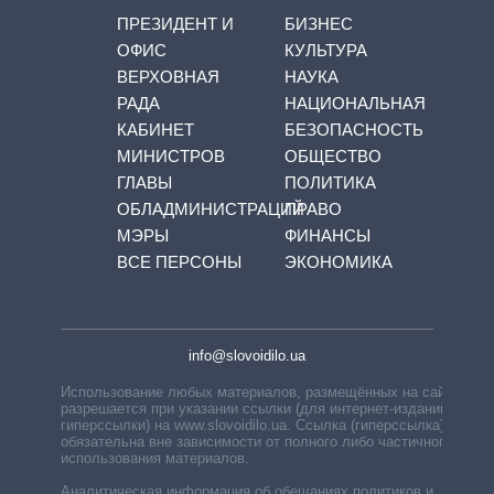
ПРЕЗИДЕНТ И
БИЗНЕС
ОФИС
КУЛЬТУРА
ВЕРХОВНАЯ
НАУКА
РАДА
НАЦИОНАЛЬНАЯ
КАБИНЕТ
БЕЗОПАСНОСТЬ
МИНИСТРОВ
ОБЩЕСТВО
ГЛАВЫ
ПОЛИТИКА
ОБЛАДМИНИСТРАЦИЙ
ПРАВО
МЭРЫ
ФИНАНСЫ
ВСЕ ПЕРСОНЫ
ЭКОНОМИКА
info@slovoidilo.ua
Использование любых материалов, размещённых на сайте,
разрешается при указании ссылки (для интернет-изданий —
гиперссылки) на www.slovoidilo.ua. Ссылка (гиперссылка)
обязательна вне зависимости от полного либо частичного
использования материалов.
Аналитическая информация об обещаниях политиков и