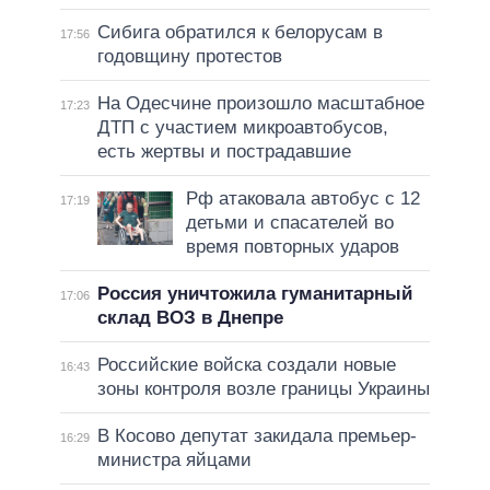
Сибига обратился к белорусам в
17:56
годовщину протестов
На Одесчине произошло масштабное
17:23
ДТП с участием микроавтобусов,
есть жертвы и пострадавшие
Рф атаковала автобус с 12
17:19
детьми и спасателей во
время повторных ударов
Россия уничтожила гуманитарный
17:06
склад ВОЗ в Днепре
Российские войска создали новые
16:43
зоны контроля возле границы Украины
В Косово депутат закидала премьер-
16:29
министра яйцами