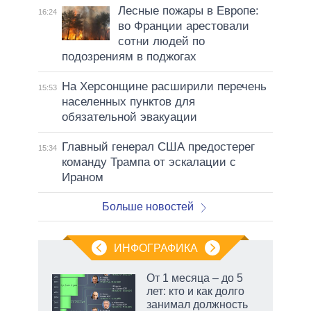
Лесные пожары в Европе:
16:24
во Франции арестовали
сотни людей по
подозрениям в поджогах
На Херсонщине расширили перечень
15:53
населенных пунктов для
обязательной эвакуации
Главный генерал США предостерег
15:34
команду Трампа от эскалации с
Ираном
Больше новостей
ИНФОГРАФИКА
 как
От 1 месяца – до 5
чипы
лет: кто и как долго
ды и
занимал должность