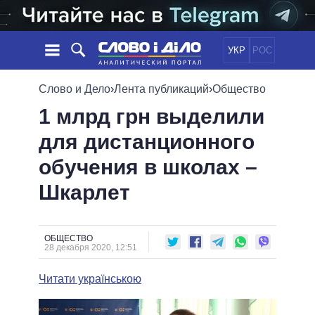
УКР
РОС
НОВОСТИ
Слово и Дело
›
Лента публикаций
›
Общество
1 млрд грн выделили
ОБЕЩАНИЯ
ЛЕНТА
ПОЛИТИКА
для дистанционного
СОБЫТИЯ
ЭКОНОМИКА
ПОЛИТИКИ
обучения в школах –
СТАТЬИ
ОБЩЕСТВО
ИНФОГРАФИКА
МНЕНИЯ
МИР
ВСЕ ПОЛИТИКИ
Шкарлет
ОБЗОРЫ
ПРЕЗИДЕНТ И ОФИС
ВИДЕО
ДАЙДЖЕСТЫ
ВЕРХОВНАЯ РАДА
ОБЩЕСТВО
ПОДДЕРЖАТЬ
КАБИНЕТ МИНИСТРОВ
28 декабря 2020, 12:51
ГЛАВЫ ОБЛАДМИНИСТРАЦИЙ
СРАВНЕНИЕ ПОЛИТИКОВ
Читати українською
МЭРЫ
ВСЕ ПЕРСОНЫ