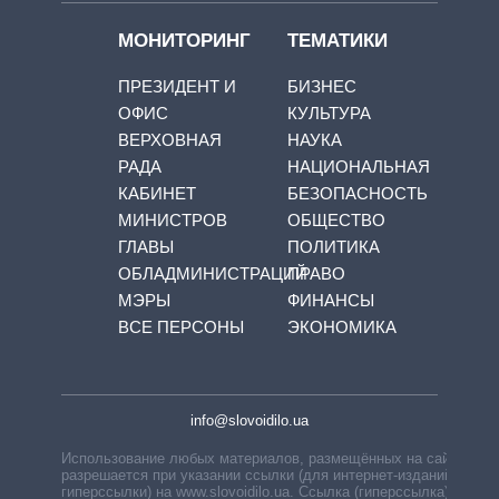
МОНИТОРИНГ
ТЕМАТИКИ
ПРЕЗИДЕНТ И
БИЗНЕС
ОФИС
КУЛЬТУРА
ВЕРХОВНАЯ
НАУКА
РАДА
НАЦИОНАЛЬНАЯ
КАБИНЕТ
БЕЗОПАСНОСТЬ
МИНИСТРОВ
ОБЩЕСТВО
ГЛАВЫ
ПОЛИТИКА
ОБЛАДМИНИСТРАЦИЙ
ПРАВО
МЭРЫ
ФИНАНСЫ
ВСЕ ПЕРСОНЫ
ЭКОНОМИКА
info@slovoidilo.ua
Использование любых материалов, размещённых на сайте,
разрешается при указании ссылки (для интернет-изданий —
гиперссылки) на www.slovoidilo.ua. Ссылка (гиперссылка)