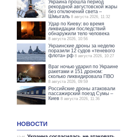
Украина прошла период
рекордной августовской жары
без отключений света –
Шмыгаль
8 августа 2026, 11:32
Удар по Киеву: во время
ликвидации последствий
обнаружили тело человека
8 августа 2026, 10:56
Украинские дроны за неделю
поразили 12 судов «теневого
флота» рф
8 августа 2026, 10:27
Враг ночью ударил по Украине
ракетами и 151 дроном:
сколько ликвидировала ПВО
8 августа 2026, 09:59
Российские дроны атаковали
пассажирский поезд Сумы –
Киев
8 августа 2026, 11:36
НОВОСТИ
Украина согласилась не атаковать
12:46