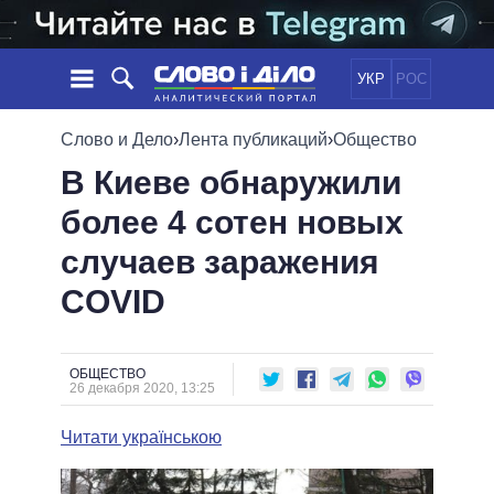
УКР
РОС
НОВОСТИ
Слово и Дело
›
Лента публикаций
›
Общество
В Киеве обнаружили
ОБЕЩАНИЯ
ЛЕНТА
ПОЛИТИКА
более 4 сотен новых
СОБЫТИЯ
ЭКОНОМИКА
ПОЛИТИКИ
случаев заражения
СТАТЬИ
ОБЩЕСТВО
ИНФОГРАФИКА
МНЕНИЯ
МИР
ВСЕ ПОЛИТИКИ
COVID
ОБЗОРЫ
ПРЕЗИДЕНТ И ОФИС
ВИДЕО
ДАЙДЖЕСТЫ
ВЕРХОВНАЯ РАДА
ОБЩЕСТВО
ПОДДЕРЖАТЬ
КАБИНЕТ МИНИСТРОВ
26 декабря 2020, 13:25
ГЛАВЫ ОБЛАДМИНИСТРАЦИЙ
СРАВНЕНИЕ ПОЛИТИКОВ
Читати українською
МЭРЫ
ВСЕ ПЕРСОНЫ