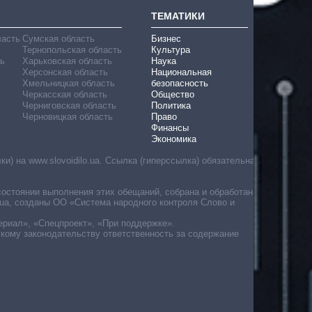
ТЕМАТИКИ
ласть
Сумская область
Бизнес
Тернопольская область
Культура
ь
Харьковская область
Наука
Херсонская область
Национальная
Хмельницкая область
безопасность
Черкасская область
Общество
Черниговская область
Политика
Черновицкая область
Право
Финансы
Экономика
) на www.slovoidilo.ua. Ссылка (гиперссылка) обязательна
состоянии выполнения этих обещаний, собрана и обработана
ua, созданы ОО «Система народного контроля Слово и
ериал», «Спецпроект», «При поддержке».
скому законодательству ответственность за содержание