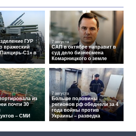
зделение ГУР
7 августа
о вражеский
САП в октябре направит в
«Панцирь-С1» в
суд дело бизнесмена
Комарницкого о земле
7 августа
портировала из
Больше половины
еи почти 30
регионов рф обеднели за 4
н
года войны против
уктов – СМИ
Украины – разведка