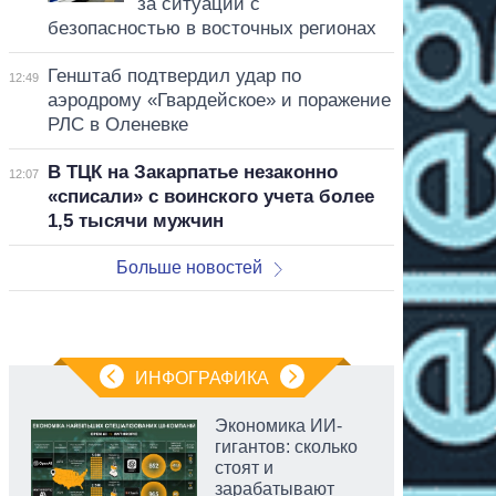
за ситуации с
безопасностью в восточных регионах
Генштаб подтвердил удар по
12:49
аэродрому «Гвардейское» и поражение
РЛС в Оленевке
В ТЦК на Закарпатье незаконно
12:07
«списали» с воинского учета более
1,5 тысячи мужчин
Больше новостей
ИНФОГРАФИКА
Экономика ИИ-
гигантов: сколько
стоят и
зарабатывают