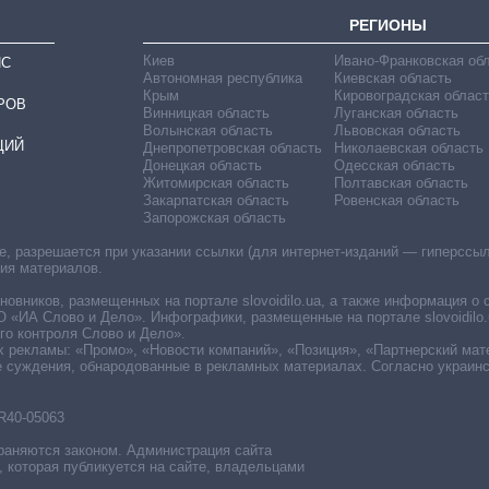
РЕГИОНЫ
Киев
Ивано-Франковская об
ИС
Автономная республика
Киевская область
Крым
Кировоградская област
РОВ
Винницкая область
Луганская область
Волынская область
Львовская область
ЦИЙ
Днепропетровская область
Николаевская область
Донецкая область
Одесская область
Житомирская область
Полтавская область
Закарпатская область
Ровенская область
Запорожская область
 разрешается при указании ссылки (для интернет-изданий — гиперссылки
ния материалов.
овников, размещенных на портале slovoidilo.ua, а также информация о 
«ИА Слово и Дело». Инфографики, размещенные на портале slovoidilo.
о контроля Слово и Дело».
х рекламы: «Промо», «Новости компаний», «Позиция», «Партнерский мат
е суждения, обнародованные в рекламных материалах. Согласно украин
R40-05063
раняются законом. Администрация сайта
, которая публикуется на сайте, владельцами