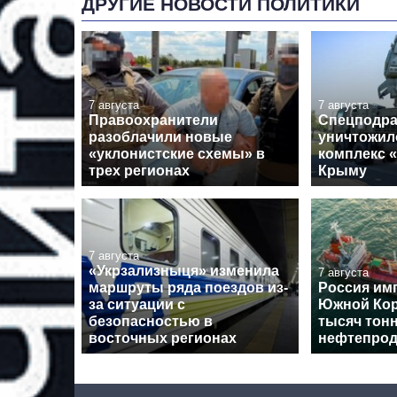
ДРУГИЕ НОВОСТИ ПОЛИТИКИ
7 августа
7 августа
Правоохранители
Спецподра
разоблачили новые
уничтожил
«уклонистские схемы» в
комплекс 
трех регионах
Крыму
7 августа
«Укрзализныця» изменила
7 августа
маршруты ряда поездов из-
Россия им
за ситуации с
Южной Кор
безопасностью в
тысяч тон
восточных регионах
нефтепрод