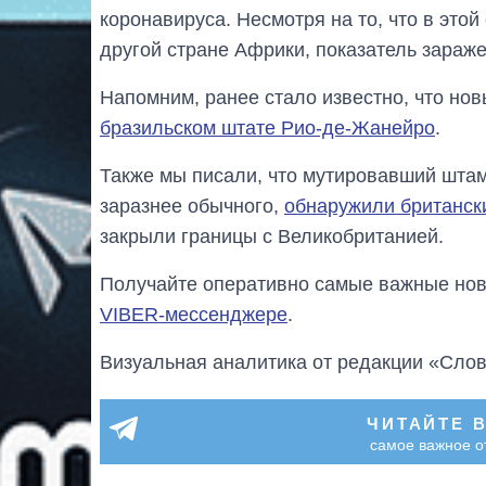
коронавируса. Несмотря на то, что в это
другой стране Африки, показатель зараж
Напомним, ранее стало известно, что но
бразильском штате Рио-де-Жанейро
.
Также мы писали, что мутировавший штам
заразнее обычного,
обнаружили британск
закрыли границы с Великобританией.
Получайте оперативно самые важные ново
VIBER-мессенджере
.
Визуальная аналитика от редакции «Слов
ЧИТАЙТЕ 
самое важное о