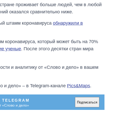
время большой
й стране проживает больше людей, чем в любой
войны
ений оказался сравнительно ниже.
вый штамм коронавируса
обнаружили в
м коронавируса, который может быть на 70%
ие ученые
. После этого десятки стран мира
сти и аналитику от «Слово и дело» в вашем
о и дело» – в Telegram-канале
Pics&Maps
.
В TELEGRAM
Подписаться
т «Слово и дело»