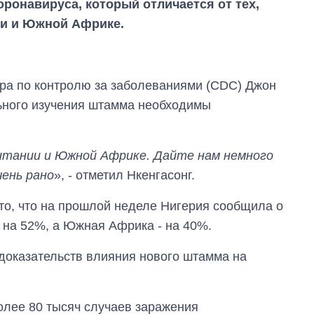
онавируса, который отличается от тех,
ии и Южной Африке.
тра по контролю за заболеваниями (CDC) Джон
льного изучения штамма необходимы
ритании и Южной Африке. Дайте нам немного
чень рано
», - отметил Нкенгасонг.
 то, что на прошлой неделе Нигерия сообщила о
 на 52%, а Южная Африка - на 40%.
т доказательств влияния нового штамма на
Сколько
картофеля
выращивали в
олее 80 тысяч случаев заражения
Украине до и во