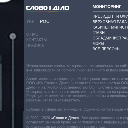
МОНИТОРИНГ
ПРЕЗИДЕНТ И ОФ
УКР
РОС
ВЕРХОВНАЯ РАДА
КАБИНЕТ МИНИСТ
ГЛАВЫ
О НАС
ОБЛАДМИНИСТРА
КОНТАКТЫ
МЭРЫ
ПРАВИЛА
ВСЕ ПЕРСОНЫ
Использование любых материалов, размещённых на сайте,
вне зависимости от полного либо частичного использова
Аналитическая информация об обещаниях политиков и чин
ООО «ИА Слово и Дело» и является собственностью ООО 
Дело» и являются собственностью ОО «Система народног
Материалы, отмеченные значками, публикуются на права
Редакция не несет ответственности за факты и оценочны
рекламы несет рекламодатель.
Субъект в сфере онлайн-медиа. Идентификатор медиа – 
© 2009—2026
«Слово и Дело»
.
Все права защищены и ох
оставляет за собой право не соглашаться с информацией
или авторами которой являются третьи лица.