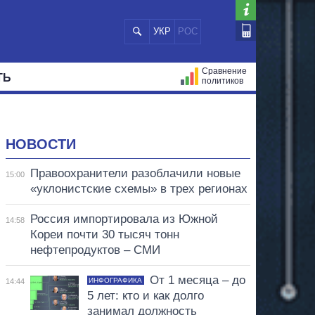
УКР
РОС
Сравнение
ТЬ
политиков
СТРАЦИЙ
МЭРЫ
ВСЕ ПЕРСОНЫ
НОВОСТИ
Правоохранители разоблачили новые
15:00
«уклонистские схемы» в трех регионах
Россия импортировала из Южной
14:58
Кореи почти 30 тысяч тонн
нефтепродуктов – СМИ
От 1 месяца – до
ИНФОГРАФИКА
14:44
5 лет: кто и как долго
занимал должность