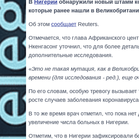
В
Нигерии
обнаружили новый штамм кор
которые ранее нашли в Великобритан
Об этом
сообщает
Reuters.
Отмечается, что глава Африканского цен
Нкенгасонг уточнил, что для более дета
дополнительные исследования.
«
Это не такая мутация, как в Великоб
времени (для исследования - ред.), еще о
По его словам, особую тревогу вызывает
росте случаев заболевания коронавируса
В то же время врач отметил, что пока не
увеличение числа больных в Нигерии.
Отметим, что в Нигерии зафиксировали б