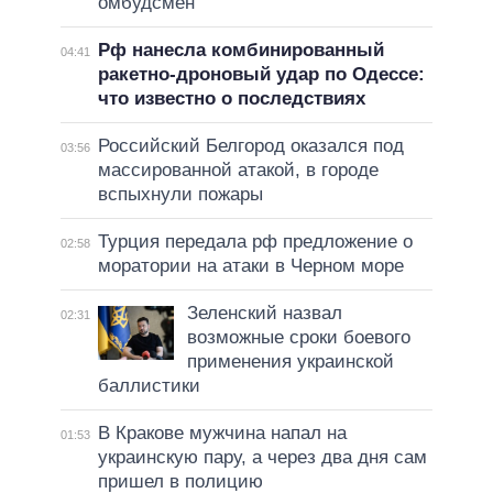
омбудсмен
Рф нанесла комбинированный
04:41
ракетно-дроновый удар по Одессе:
что известно о последствиях
Российский Белгород оказался под
03:56
массированной атакой, в городе
вспыхнули пожары
Турция передала рф предложение о
02:58
моратории на атаки в Черном море
Зеленский назвал
02:31
возможные сроки боевого
применения украинской
баллистики
В Кракове мужчина напал на
01:53
украинскую пару, а через два дня сам
пришел в полицию