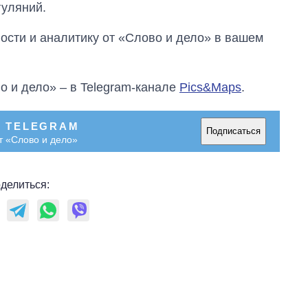
гуляний.
сти и аналитику от «Слово и дело» в вашем
о и дело» – в Telegram-канале
Pics&Maps
.
В TELEGRAM
Подписаться
т «Слово и дело»
делиться: