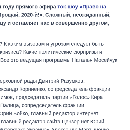
м году прямого эфира
ток-шоу «Право на
«Прощай, 2020-й!». Сложный, неожиданный,
цу и оставляет нас в совершенно другом,
? К каким вызовам и угрозам следует быть
 кризиса? Какие политические сюрпризы и
 Все это ведущая программы Наталья Мосейчук
Верховной рады Дмитрий Разумков,
ександр Корниенко, сопредседатель фракции
имов, председатель партии «Голос» Кира
 Палица, сопредседатель фракции
рий Бойко, главный редактор интернет-
Сколько
 главный редактор сайта Цензор.нет Юрий
картофеля
выращивали в
«Интерфакс-Украина» Александр Мартыненко,