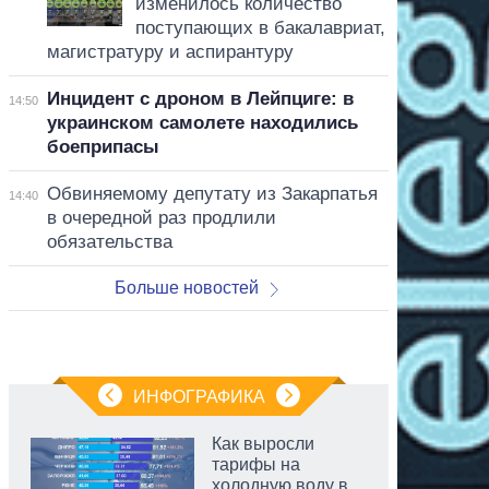
изменилось количество
поступающих в бакалавриат,
магистратуру и аспирантуру
Инцидент с дроном в Лейпциге: в
14:50
украинском самолете находились
боеприпасы
Обвиняемому депутату из Закарпатья
14:40
в очередной раз продлили
обязательства
Больше новостей
ИНФОГРАФИКА
Как выросли
тарифы на
холодную воду в