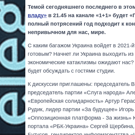
Темой сегодняшнего последнего в это
владу»
в 21.45 на канале «1+1» будет 
полный потрясений год подходит к кон
непривычном для нас, мире.
С каким багажом Украина войдет в 2021-й
готовым? Начнет ли Украина выходить из
экономические катаклизмы ожидают нас?
будет обсуждать с гостями студии.
К дискуссии приглашены: председатель 
председатель партии «Слуга народа» Ал
«Европейская солидарность» Артур Герас
Рудик, лидер партии «За будущее» Игорь
«Оппозиционная платформа - За жизнь» Ю
портала «РБК-Украина» Сергей Щербина,
Бутусов, гендиректор информагентства 