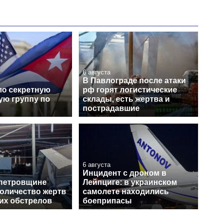
6 августа
В Павлограде после атаки
ло секретную
рф горят логистические
ую группу по
склады, есть жертва и
пострадавшие
6 августа
Инцидент с дроном в
петровщине
Лейпциге: в украинском
количество жертв
самолете находились
их обстрелов
боеприпасы