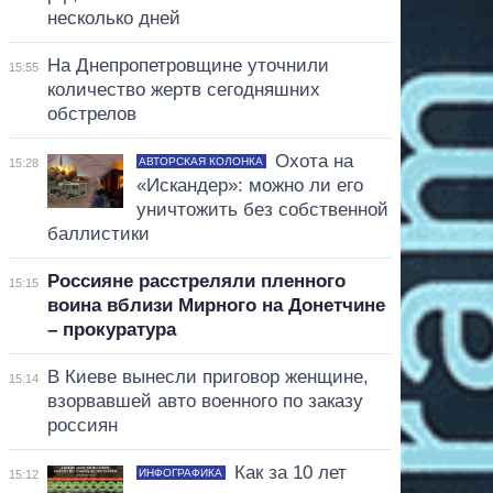
несколько дней
На Днепропетровщине уточнили
15:55
количество жертв сегодняшних
обстрелов
Охота на
АВТОРСКАЯ КОЛОНКА
15:28
«Искандер»: можно ли его
уничтожить без собственной
баллистики
Россияне расстреляли пленного
15:15
воина вблизи Мирного на Донетчине
– прокуратура
В Киеве вынесли приговор женщине,
15:14
взорвавшей авто военного по заказу
россиян
Как за 10 лет
ИНФОГРАФИКА
15:12