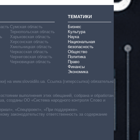
ТЕМАТИКИ
ласть
Сумская область
Бизнес
Тернопольская область
Культура
ь
Харьковская область
Наука
Херсонская область
Национальная
Хмельницкая область
безопасность
Черкасская область
Общество
Черниговская область
Политика
Черновицкая область
Право
Финансы
Экономика
) на www.slovoidilo.ua. Ссылка (гиперссылка) обязательна
состоянии выполнения этих обещаний, собрана и обработана
ua, созданы ОО «Система народного контроля Слово и
ериал», «Спецпроект», «При поддержке».
скому законодательству ответственность за содержание