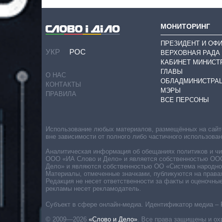
МОНИТОРИНГ
ПРЕЗИДЕНТ И ОФ
УКР
РОС
ВЕРХОВНАЯ РАДА
КАБИНЕТ МИНИСТ
ГЛАВЫ
О НАС
ОБЛАДМИНИСТРА
КОНТАКТЫ
МЭРЫ
ПРАВИЛА
ВСЕ ПЕРСОНЫ
Использование любых материалов, размещённых на сайте,
вне зависимости от полного либо частичного использова
Аналитическая информация об обещаниях политиков и чин
ООО «ИА Слово и Дело» и является собственностью ООО 
Дело» и являются собственностью ОО «Система народног
Материалы, отмеченные значками, публикуются на права
Редакция не несет ответственности за факты и оценочны
рекламы несет рекламодатель.
Субъект в сфере онлайн-медиа. Идентификатор медиа – 
© 2009—2026
«Слово и Дело»
.
Все права защищены и ох