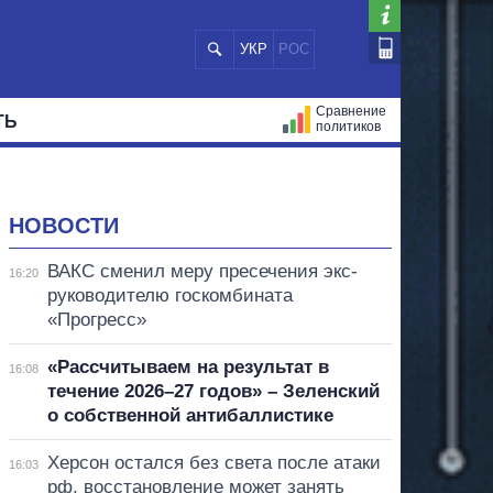
УКР
РОС
Сравнение
ТЬ
политиков
СТРАЦИЙ
МЭРЫ
ВСЕ ПЕРСОНЫ
НОВОСТИ
ВАКС сменил меру пресечения экс-
16:20
руководителю госкомбината
«Прогресс»
«Рассчитываем на результат в
16:08
течение 2026–27 годов» – Зеленский
о собственной антибаллистике
Херсон остался без света после атаки
16:03
рф, восстановление может занять