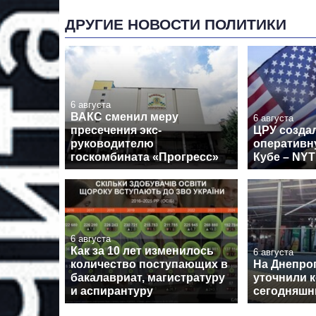
ДРУГИЕ НОВОСТИ ПОЛИТИКИ
6 августа
ВАКС сменил меру
6 августа
пресечения экс-
ЦРУ созда
руководителю
оперативн
госкомбината «Прогресс»
Кубе – NYT
6 августа
Как за 10 лет изменилось
6 августа
количество поступающих в
На Днепро
бакалавриат, магистратуру
уточнили 
и аспирантуру
сегодняшн