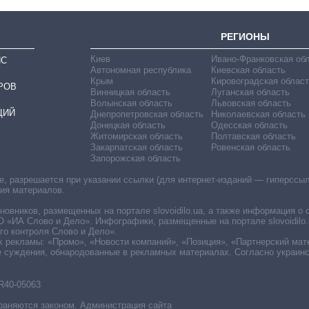
РЕГИОНЫ
Киев
Ивано-Франковская об
ИС
Автономная республика
Киевская область
Крым
Кировоградская област
РОВ
Винницкая область
Луганская область
Волынская область
Львовская область
ЦИЙ
Днепропетровская область
Николаевская область
Донецкая область
Одесская область
Житомирская область
Полтавская область
Закарпатская область
Ровенская область
Запорожская область
 разрешается при указании ссылки (для интернет-изданий — гиперссылки
ния материалов.
овников, размещенных на портале slovoidilo.ua, а также информация о 
«ИА Слово и Дело». Инфографики, размещенные на портале slovoidilo.
о контроля Слово и Дело».
х рекламы: «Промо», «Новости компаний», «Позиция», «Партнерский мат
е суждения, обнародованные в рекламных материалах. Согласно украин
R40-05063
раняются законом. Администрация сайта