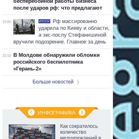
бесперебойной работы бизнеса
после ударов рф: что предлагают
Рф массированно
ИТОГИ
23:00
ударила по Киеву и области,
а экс-послу Стефанишиной
вручили подозрение. Главное за день
В Молдове обнаружили обломки
22:18
российского беспилотника
«Герань-2»
Больше новостей
ИНФОГРАФИКА
Как сократилось
количество
медучреждений в