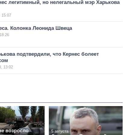
нес легитимный, но нелегальный мэр Харькова
 15:07
еса. Колонка Леонида Швеца
18:26
ькова подтвердили, что Кернес болеет
сом
, 13:02
не возросло
5 августа