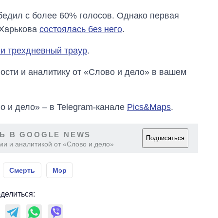
бедил с более 60% голосов. Однако первая
 Харькова
состоялась без него
.
и трехдневный траур
.
сти и аналитику от «Слово и дело» в вашем
о и дело» – в Telegram-канале
Pics&Maps
.
Ь В GOOGLE NEWS
Подписаться
ми и аналитикой от «Слово и дело»
Смерть
Мэр
делиться: