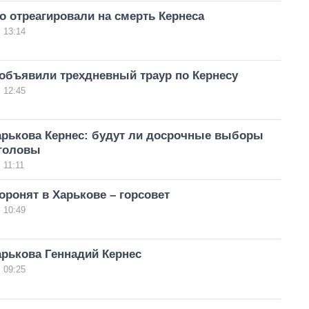
о отреагировали на смерть Кернеса
 13:14
 объявили трехдневный траур по Кернесу
 12:45
арькова Кернес: будут ли досрочные выборы
 головы
 11:11
оронят в Харькове – горсовет
 10:49
арькова Геннадий Кернес
 09:25