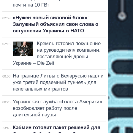
почти на 10 ГВт
«Нужен новый силовой блок»:
02:59
Залужный объяснил свои слова о
вступлении Украины в НАТО
Кремль готовил покушение
02:15
на руководителя компании,
поставляющей дроны
Украине – Die Zeit
На границе Литвы с Беларусью нашли
00:58
уже третий подземный туннель для
нелегальных мигрантов
Украинская служба «Голоса Америки»
00:26
возобновляет работу после
длительной паузы
Кабмин готовит пакет решений для
23:45