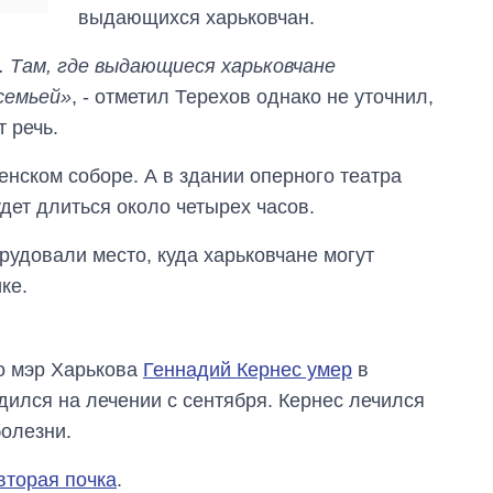
выдающихся харьковчан.
городах Украины
на начало августа
. Там, где выдающиеся харьковчане
семьей»
, - отметил Терехов однако не уточнил,
 речь.
нском соборе. А в здании оперного театра
дет длиться около четырех часов.
рудовали место, куда харьковчане могут
ке.
то мэр Харькова
Геннадий Кернес умер
в
дился на лечении с сентября. Кернес лечился
болезни.
вторая почка
.