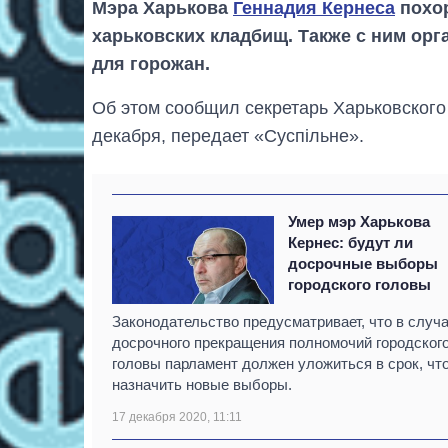
Мэра Харькова
Геннадия Кернеса
похор
харьковских кладбищ. Также с ним о
для горожан.
Об этом сообщил секретарь Харьковского 
декабря, передает «Суспільне».
Умер мэр Харькова
Кернес: будут ли
досрочные выборы
городского головы
Законодательство предусматривает, что в случ
досрочного прекращения полномочий городског
головы парламент должен уложиться в срок, чт
назначить новые выборы.
17 декабря 2020, 11:11