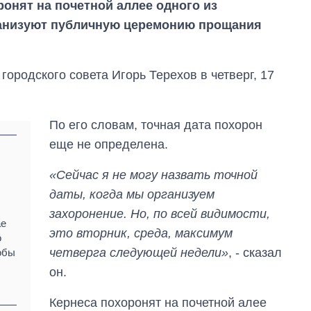
онят на почетной аллее одного из
рганизуют публичную церемонию прощания
городского совета Игорь Терехов в четверг, 17
По его словам, точная дата похорон
еще не определена.
«Сейчас я не могу назвать точной
даты, когда мы организуем
захоронение. Но, по всей видимости,
ае
это вторник, среда, максимум
о
четверга следующей недели»
, - сказал
обы
он.
Как выросли
тарифы на
Кернеса похоронят на почетной алее
холодную воду в