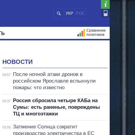
УКР
РОС
Сравнение
ТЬ
политиков
СТРАЦИЙ
МЭРЫ
ВСЕ ПЕРСОНЫ
НОВОСТИ
После ночной атаки дронов в
04:57
российском Ярославле вспыхнули
пожары: что известно
Россия сбросила четыре КАБа на
04:37
Сумы: есть раненые, повреждены
ТЦ и многоэтажки
Затмение Солнца сократит
03:59
производство электричества в ЕС