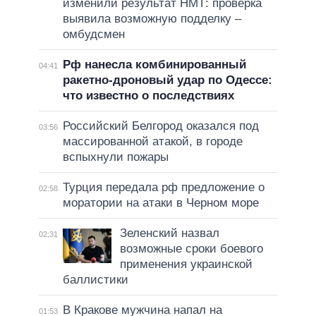
изменили результат НМТ: проверка
выявила возможную подделку –
омбудсмен
Рф нанесла комбинированный
04:41
ракетно-дроновый удар по Одессе:
что известно о последствиях
Российский Белгород оказался под
03:56
массированной атакой, в городе
вспыхнули пожары
Турция передала рф предложение о
02:58
моратории на атаки в Черном море
Зеленский назвал
02:31
возможные сроки боевого
применения украинской
баллистики
В Кракове мужчина напал на
01:53