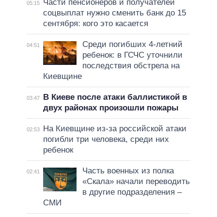
Части пенсионеров и получателей
05:15
соцвыплат нужно сменить банк до 15
сентября: кого это касается
Среди погибших 4-летний
04:51
ребенок: в ГСЧС уточнили
последствия обстрела на
Киевщине
В Киеве после атаки баллистикой в
03:47
двух районах произошли пожары
На Киевщине из-за российской атаки
02:53
погибли три человека, среди них
ребенок
Часть военных из полка
02:41
«Скала» начали переводить
в другие подразделения –
СМИ