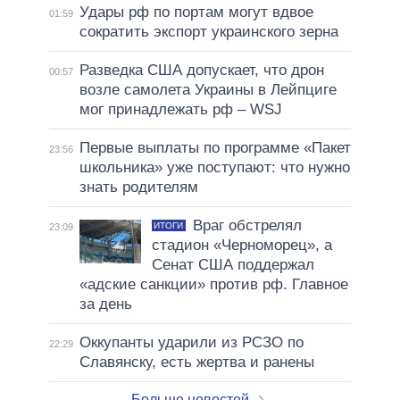
Удары рф по портам могут вдвое
01:59
сократить экспорт украинского зерна
Разведка США допускает, что дрон
00:57
возле самолета Украины в Лейпциге
мог принадлежать рф – WSJ
Первые выплаты по программе «Пакет
23:56
школьника» уже поступают: что нужно
знать родителям
Враг обстрелял
ИТОГИ
23:09
стадион «Черноморец», а
Сенат США поддержал
«адские санкции» против рф. Главное
за день
Оккупанты ударили из РСЗО по
22:29
Славянску, есть жертва и ранены
Больше новостей