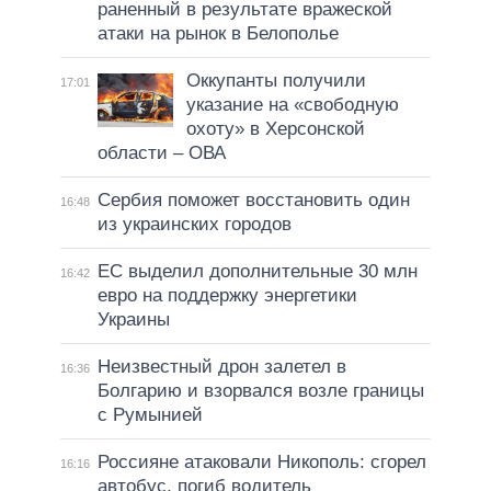
раненный в результате вражеской
атаки на рынок в Белополье
Оккупанты получили
17:01
указание на «свободную
охоту» в Херсонской
области – ОВА
Сербия поможет восстановить один
16:48
из украинских городов
ЕС выделил дополнительные 30 млн
16:42
евро на поддержку энергетики
Украины
Неизвестный дрон залетел в
16:36
Болгарию и взорвался возле границы
с Румынией
Россияне атаковали Никополь: сгорел
16:16
автобус, погиб водитель