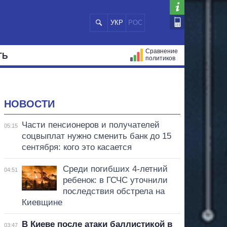
УКР
РОС
Сравнение
ТЬ
политиков
СТРАЦИЙ
МЭРЫ
ВСЕ ПЕРСОНЫ
НОВОСТИ
Части пенсионеров и получателей
05:15
соцвыплат нужно сменить банк до 15
сентября: кого это касается
Среди погибших 4-летний
04:51
ребенок: в ГСЧС уточнили
последствия обстрела на
Киевщине
В Киеве после атаки баллистикой в
03:47