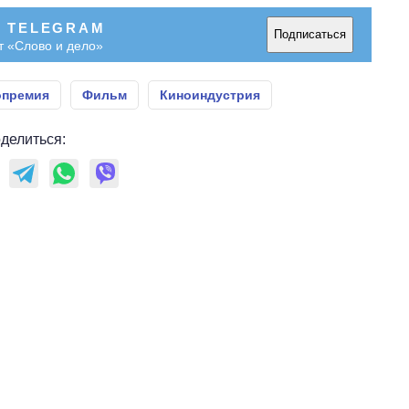
В TELEGRAM
Подписаться
т «Слово и дело»
опремия
Фильм
Киноиндустрия
делиться: