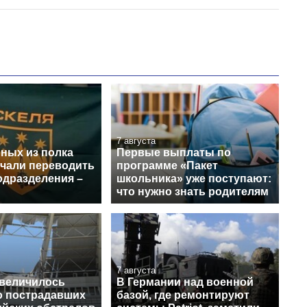
7 августа
нных из полка
Первые выплаты по
ачали переводить
программе «Пакет
одразделения –
школьника» уже поступают:
что нужно знать родителям
7 августа
увеличилось
В Германии над военной
о пострадавших
базой, где ремонтируют