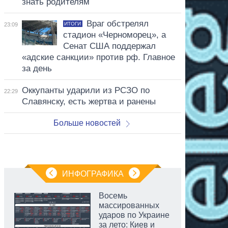
знать родителям
Враг обстрелял
ИТОГИ
23:09
стадион «Черноморец», а
Сенат США поддержал
«адские санкции» против рф. Главное
за день
Оккупанты ударили из РСЗО по
22:29
Славянску, есть жертва и ранены
Больше новостей
ИНФОГРАФИКА
Восемь
массированных
ударов по Украине
за лето: Киев и