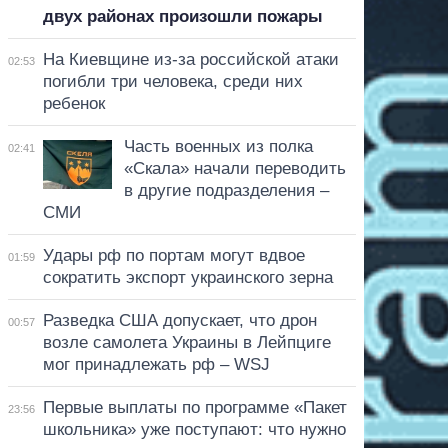
двух районах произошли пожары
На Киевщине из-за российской атаки
02:53
погибли три человека, среди них
ребенок
Часть военных из полка
02:41
«Скала» начали переводить
в другие подразделения –
СМИ
Удары рф по портам могут вдвое
01:59
сократить экспорт украинского зерна
Разведка США допускает, что дрон
00:57
возле самолета Украины в Лейпциге
мог принадлежать рф – WSJ
Первые выплаты по программе «Пакет
23:56
школьника» уже поступают: что нужно