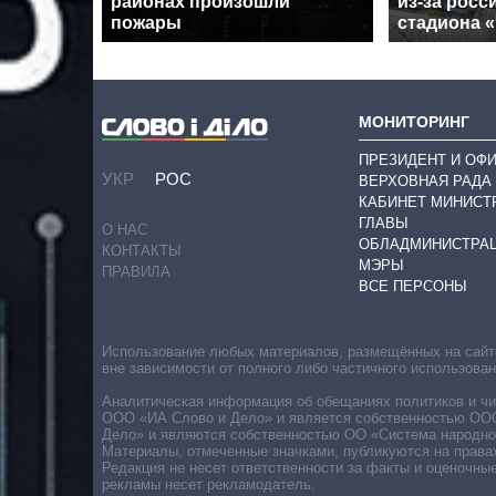
районах произошли
из-за росс
пожары
стадиона 
МОНИТОРИНГ
ПРЕЗИДЕНТ И ОФ
УКР
РОС
ВЕРХОВНАЯ РАДА
КАБИНЕТ МИНИСТ
ГЛАВЫ
О НАС
ОБЛАДМИНИСТРА
КОНТАКТЫ
МЭРЫ
ПРАВИЛА
ВСЕ ПЕРСОНЫ
Использование любых материалов, размещённых на сайте,
вне зависимости от полного либо частичного использова
Аналитическая информация об обещаниях политиков и чин
ООО «ИА Слово и Дело» и является собственностью ООО 
Дело» и являются собственностью ОО «Система народног
Материалы, отмеченные значками, публикуются на права
Редакция не несет ответственности за факты и оценочны
рекламы несет рекламодатель.