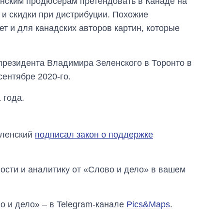
инским продюсерам претендовать в Канаде на
бакалавриат,
и скидки при дистрибуции. Похожие
магистратуру и
аспирантуру
 и для канадских авторов картин, которые
президента Владимира Зеленского в Торонто в
ентябре 2020-го.
 года.
еленский
подписал закон о поддержке
сти и аналитику от «Слово и дело» в вашем
о и дело» – в Telegram-канале
Pics&Maps
.