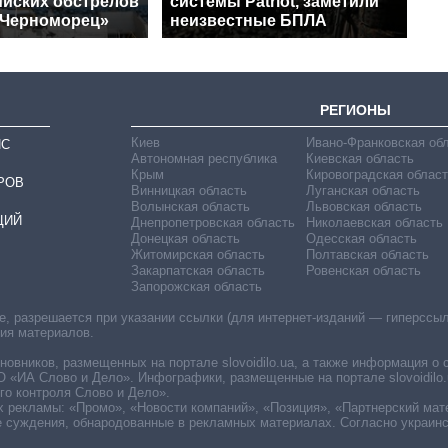
ийских обстрелов
системы Patriot, заметили
«Черноморец»
неизвестные БПЛА
РЕГИОНЫ
Киев
Ивано-Франковская об
ИС
Автономная республика
Киевская область
Крым
Кировоградская област
РОВ
Винницкая область
Луганская область
Волынская область
Львовская область
ЦИЙ
Днепропетровская область
Николаевская область
Донецкая область
Одесская область
Житомирская область
Полтавская область
Закарпатская область
Ровенская область
Запорожская область
 разрешается при указании ссылки (для интернет-изданий — гиперссылки
ния материалов.
овников, размещенных на портале slovoidilo.ua, а также информация о 
«ИА Слово и Дело». Инфографики, размещенные на портале slovoidilo.
о контроля Слово и Дело».
х рекламы: «Промо», «Новости компаний», «Позиция», «Партнерский мат
е суждения, обнародованные в рекламных материалах. Согласно украин