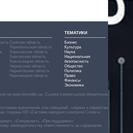
ТЕМАТИКИ
ласть
Сумская область
Бизнес
Тернопольская область
Культура
ь
Харьковская область
Наука
Херсонская область
Национальная
Хмельницкая область
безопасность
Черкасская область
Общество
Черниговская область
Политика
Черновицкая область
Право
Финансы
Экономика
) на www.slovoidilo.ua. Ссылка (гиперссылка) обязательна
состоянии выполнения этих обещаний, собрана и обработана
ua, созданы ОО «Система народного контроля Слово и
ериал», «Спецпроект», «При поддержке».
скому законодательству ответственность за содержание