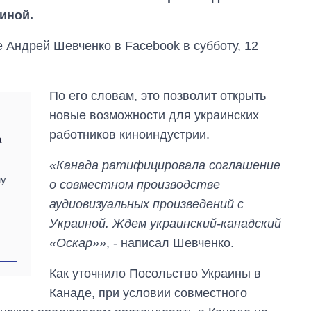
иной.
 Андрей Шевченко в Facebook в субботу, 12
По его словам, это позволит открыть
новые возможности для украинских
работников киноиндустрии.
а
«Канада ратифицировала соглашение
му
о совместном производстве
аудиовизуальных произведений с
Украиной. Ждем украинский-канадский
.
«Оскар»»
, - написал Шевченко.
Как за 10 лет
Как уточнило Посольство Украины в
изменилось
Канаде, при условии совместного
количество
поступающих в