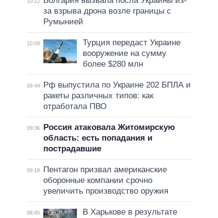
Болгария вызвала посла Украины из-
10:22
за взрыва дрона возле границы с
Румынией
Турция передаст Украине
10:09
вооружение на сумму
более $280 млн
Рф выпустила по Украине 202 БПЛА и
09:44
ракеты различных типов: как
отработала ПВО
Россия атаковала Житомирскую
09:36
область: есть попадания и
пострадавшие
Пентагон призвал американские
09:18
оборонные компании срочно
увеличить производство оружия
В Харькове в результате
08:45