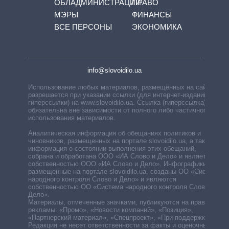
ОБЛАДМИНИСТРАЦИЙ
ПРАВО
МЭРЫ
ФИНАНСЫ
ВСЕ ПЕРСОНЫ
ЭКОНОМИКА
info@slovoidilo.ua
Использование любых материалов, размещённых на сайте,
разрешается при указании ссылки (для интернет-изданий —
гиперссылки) на www.slovoidilo.ua. Ссылка (гиперссылка)
обязательна вне зависимости от полного либо частичного
использования материалов.
Аналитическая информация об обещаниях политиков и
чиновников, размещенных на портале slovoidilo.ua, а также
информация о состоянии выполнения этих обещаний,
собрана и обработана ООО «ИА Слово и Дело» и является
собственностью ООО «ИА Слово и Дело». Инфографики,
размещенные на портале slovoidilo.ua, созданы ОО «Система
народного контроля Слово и Дело» и являются
собственностью ОО «Система народного контроля Слово и
Дело».
Материалы, отмеченные значками, публикуются на правах
рекламы: «Промо», «Новости компаний», «Позиция»,
«Партнерский материал», «Спецпроект», «При поддержке».
Редакция не несет ответственности за факты и оценочные