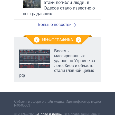
атаки погибли люди, в
Одессе стало известно о
пострадавших
Больше новостей
ИНФОГРАФИКА
Восемь
массированных
ударов по Украине за
лето: Киев и область
стали главной целью
рф
Субъект в сфере онлайн-медиа. Идентификатор медиа –
R40-05063
© 2009—2026
«Слово и Дело»
.
Все права защищены и