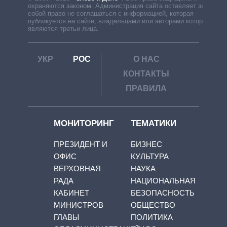
охраняются законом. Администрация сайта оставляет за
собой право не соглашаться с информацией, которая
публикуется на сайте, владельцами или авторами которой
являются третьи лица.
УКР
РОС
О НАС
КОНТАКТЫ
ПРАВИЛА
МОНИТОРИНГ
ТЕМАТИКИ
ПРЕЗИДЕНТ И
БИЗНЕС
ОФИС
КУЛЬТУРА
ВЕРХОВНАЯ
НАУКА
РАДА
НАЦИОНАЛЬНАЯ
КАБИНЕТ
БЕЗОПАСНОСТЬ
МИНИСТРОВ
ОБЩЕСТВО
ГЛАВЫ
ПОЛИТИКА