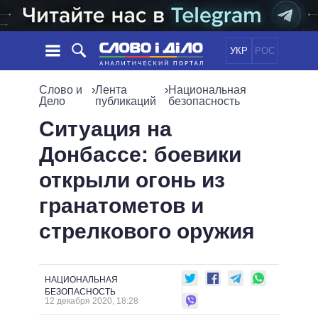
УКР
РОС
НОВОСТИ
Слово и
›
Лента
›
Национальная
Дело
публикаций
безопасность
ОБЕЩАНИЯ
ЛЕНТА
ПОЛИТИКА
Ситуация на
СОБЫТИЯ
ЭКОНОМИКА
Донбассе: боевики
ПОЛИТИКИ
СТАТЬИ
ОБЩЕСТВО
открыли огонь из
ИНФОГРАФИКА
МНЕНИЯ
МИР
ВСЕ ПОЛИТИКИ
гранатометов и
ОБЗОРЫ
ПРЕЗИДЕНТ И ОФИС
ВИДЕО
стрелкового оружия
ДАЙДЖЕСТЫ
ВЕРХОВНАЯ РАДА
ПОДДЕРЖАТЬ
КАБИНЕТ МИНИСТРОВ
ГЛАВЫ ОБЛАДМИНИСТРАЦИЙ
СРАВНЕНИЕ ПОЛИТИКОВ
НАЦИОНАЛЬНАЯ
МЭРЫ
БЕЗОПАСНОСТЬ
12 декабря 2020, 18:28
ВСЕ ПЕРСОНЫ