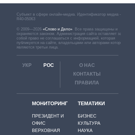
Субъект в сфере онлайн-медиа. Идентификатор медиа –
R40-05063
© 2009—2026
«Слово и Дело»
.
Все права защищены и
охраняются законом. Администрация сайта оставляет за
собой право не соглашаться с информацией, которая
публикуется на сайте, владельцами или авторами которой
являются третьи лица.
УКР
РОС
О НАС
КОНТАКТЫ
ПРАВИЛА
МОНИТОРИНГ
ТЕМАТИКИ
ПРЕЗИДЕНТ И
БИЗНЕС
ОФИС
КУЛЬТУРА
ВЕРХОВНАЯ
НАУКА