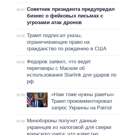
Советник президента предупредил
04:57
бизнес о фейковых письмах с
угрозами атак дронов
Трамп подписал указы,
04:39
ограничивающие право на
гражданство по рождению в США
Федоров заявил, что ведет
03:56
переговоры с Маском об
использования Starlink для ударов по
рф
«Нам тоже нужны ракеты»:
02:59
Трамп прокомментировал
запрос Украины на Patriot
Минобороны получит данные
01:59
украинцев из налоговой для сверки
воинского учета: что известно