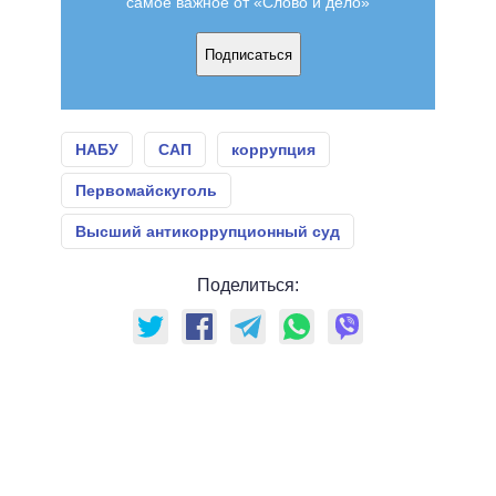
самое важное от «Слово и дело»
Подписаться
НАБУ
САП
коррупция
Первомайскуголь
Высший антикоррупционный суд
Поделиться: