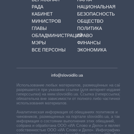
РАДА
НАЦИОНАЛЬНАЯ
КАБИНЕТ
БЕЗОПАСНОСТЬ
МИНИСТРОВ
ОБЩЕСТВО
ГЛАВЫ
ПОЛИТИКА
ОБЛАДМИНИСТРАЦИЙ
ПРАВО
МЭРЫ
ФИНАНСЫ
ВСЕ ПЕРСОНЫ
ЭКОНОМИКА
info@slovoidilo.ua
Использование любых материалов, размещённых на сайте,
разрешается при указании ссылки (для интернет-изданий —
гиперссылки) на www.slovoidilo.ua. Ссылка (гиперссылка)
обязательна вне зависимости от полного либо частичного
использования материалов.
Аналитическая информация об обещаниях политиков и
чиновников, размещенных на портале slovoidilo.ua, а также
информация о состоянии выполнения этих обещаний,
собрана и обработана ООО «ИА Слово и Дело» и является
собственностью ООО «ИА Слово и Дело». Инфографики,