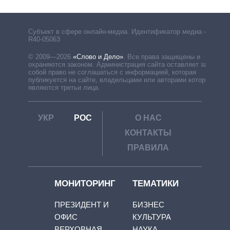
Субъект в сфере онлайн-медиа. Идентификатор медиа –
R40-05063
© 2009—2026
«Слово и Дело»
.
Все права защищены и
охраняются законом. Администрация сайта оставляет за
собой право не соглашаться с информацией, которая
публикуется на сайте, владельцами или авторами которой
являются третьи лица.
УКР
РОС
О НАС
КОНТАКТЫ
ПРАВИЛА
МОНИТОРИНГ
ТЕМАТИКИ
ПРЕЗИДЕНТ И
БИЗНЕС
ОФИС
КУЛЬТУРА
ВЕРХОВНАЯ
НАУКА