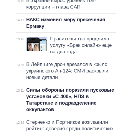
В Украине вырос уровень топ-
14:19
коррупции – глава САП
ВАКС изменил меру пресечения
14:17
Ермаку
Правительство продлило
13:46
услугу «Брак онлайн» еще
на два года
В Лейпциге дрон врезался в крыло
13:38
украинского Ан-124: СМИ раскрыли
новые детали
Силы обороны поразили пусковые
13:11
установки «С-400», НПЗ в
Татарстане и подразделение
оккупантов
Стерненко и Портников возглавили
12:52
рейтинг доверия среди политических