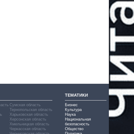
ТЕМАТИКИ
ласть
Сумская область
Бизнес
Тернопольская область
Культура
ь
Харьковская область
Наука
Херсонская область
Национальная
Хмельницкая область
безопасность
Черкасская область
Общество
Черниговская область
Политика