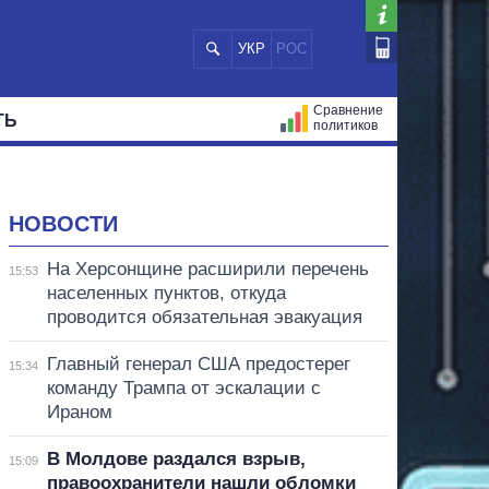
УКР
РОС
Сравнение
ТЬ
политиков
СТРАЦИЙ
МЭРЫ
ВСЕ ПЕРСОНЫ
НОВОСТИ
На Херсонщине расширили перечень
15:53
населенных пунктов, откуда
проводится обязательная эвакуация
Главный генерал США предостерег
15:34
команду Трампа от эскалации с
Ираном
В Молдове раздался взрыв,
15:09
правоохранители нашли обломки