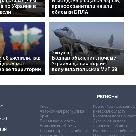
рассказал, чем
В Молдове раздался взрыв,
а по Украине в
правоохранители нашли
едели
обломки БПЛА
9 августа
 объяснили, как
Боднар объяснил, почему
й дрон мог
Украина до сих пор не
на ее территории
получила польские МиГ-29
РЕГИОНЫ
Киев
Ивано-Франковская об
ИС
Автономная республика
Киевская область
Крым
Кировоградская област
РОВ
Винницкая область
Луганская область
Волынская область
Львовская область
ЦИЙ
Днепропетровская область
Николаевская область
Донецкая область
Одесская область