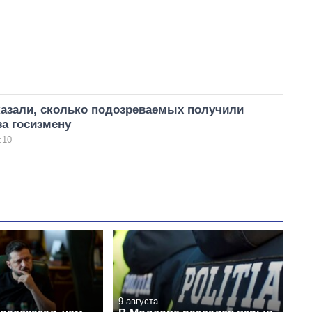
казали, сколько подозреваемых получили
а госизмену
:10
9 августа