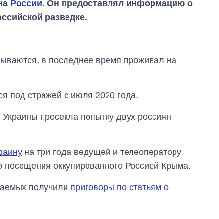
ина
России
. Он предоставлял информацию о
оссийской разведке.
крываются, в последнее время проживал на
ся под стражей с июля 2020 года.
 Украины пресекла попытку двух россиян
Как за 10 лет
раину
на три года ведущей и телеоператору
изменилось
количество
го посещения оккупированного Россией Крыма.
поступающих в
бакалавриат,
ваемых получили
приговоры по статьям о
магистратуру и
аспирантуру