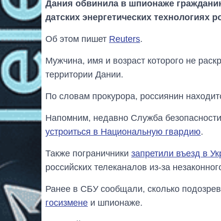
Дания обвинила в шпионаже граждан
датских энергетических технологиях р
Об этом пишет
Reuters
.
Мужчина, имя и возраст которого не рас
территории Дании.
По словам прокурора, россиянин находит
Напомним, недавно Служба безопасности
устроиться в Национальную гвардию
.
Также пограничники
запретили въезд в Ук
российских телеканалов из-за незаконно
Ранее в СБУ сообщали, сколько подозре
госизмене
и шпионаже.