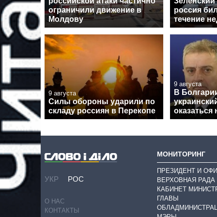
российской атаки частично
Зеленский 
ограничили движение в
россия бил
Молдову
течение н
9 августа
В Болгарии
9 августа
Силы обороны ударили по
украински
складу россиян в Перекопе
оказаться 
МОНИТОРИНГ
ПРЕЗИДЕНТ И ОФ
УКР
РОС
ВЕРХОВНАЯ РАДА
КАБИНЕТ МИНИСТ
ГЛАВЫ
О НАС
ОБЛАДМИНИСТРА
КОНТАКТЫ
МЭРЫ