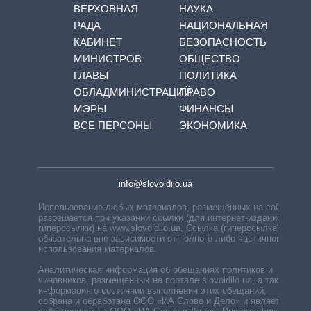
ВЕРХОВНАЯ
НАУКА
РАДА
НАЦИОНАЛЬНАЯ
КАБИНЕТ
БЕЗОПАСНОСТЬ
МИНИСТРОВ
ОБЩЕСТВО
ГЛАВЫ
ПОЛИТИКА
ОБЛАДМИНИСТРАЦИЙ
ПРАВО
МЭРЫ
ФИНАНСЫ
ВСЕ ПЕРСОНЫ
ЭКОНОМИКА
info@slovoidilo.ua
Использование любых материалов, размещённых на сайте,
разрешается при указании ссылки (для интернет-изданий —
гиперссылки) на www.slovoidilo.ua. Ссылка (гиперссылка)
обязательна вне зависимости от полного либо частичного
использования материалов.
Аналитическая информация об обещаниях политиков и
чиновников, размещенных на портале slovoidilo.ua, а также
информация о состоянии выполнения этих обещаний,
собрана и обработана ООО «ИА Слово и Дело» и является