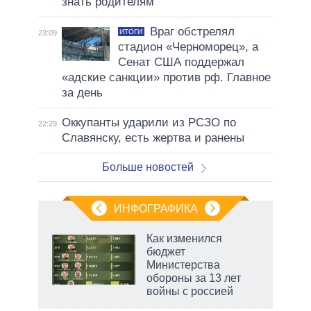
знать родителям
Враг обстрелял
ИТОГИ
23:09
стадион «Черноморец», а
Сенат США поддержал
«адские санкции» против рф. Главное
за день
Оккупанты ударили из РСЗО по
22:29
Славянску, есть жертва и ранены
Больше новостей
ИНФОГРАФИКА
 как
Как изменился
чипы
бюджет
ды и
Министерства
т на
обороны за 13 лет
войны с россией