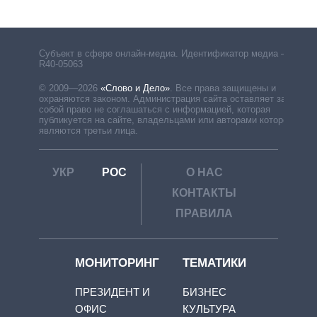
Субъект в сфере онлайн-медиа. Идентификатор медиа –
R40-05063
© 2009—2026
«Слово и Дело»
.
Все права защищены и
охраняются законом. Администрация сайта оставляет за
собой право не соглашаться с информацией, которая
публикуется на сайте, владельцами или авторами которой
являются третьи лица.
УКР
РОС
О НАС
КОНТАКТЫ
ПРАВИЛА
МОНИТОРИНГ
ТЕМАТИКИ
ПРЕЗИДЕНТ И
БИЗНЕС
ОФИС
КУЛЬТУРА